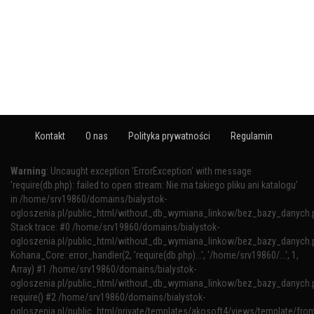
Kontakt
O nas
Polityka prywatności
Regulamin
Warning
: Uncaught exception 'ErrorException' with message
'require(db.php): failed to open stream: Nie ma takiego pliku ani katalogu'
in /home/srv19860/domains/bialystok-
ogloszenia.pl/public_html/without_db_wymiana_linkow/bez_bazy_danych.
Stack trace: #0 /home/srv19860/domains/bialystok-
ogloszenia.pl/public_html/without_db_wymiana_linkow/bez_bazy_danych.p
Kohana_Core::error_handler(2, 'require(db.php)...', '/home/srv19860/...', 1,
Array) #1 /home/srv19860/domains/bialystok-
ogloszenia.pl/public_html/without_db_wymiana_linkow/bez_bazy_danych.p
require() #2 /home/srv19860/domains/bialystok-
ogloszenia.pl/public_html/private/templates/akosoft4/views/template/fron