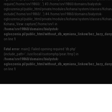
require('/home/srv19860/...') #3 /home/srv19860/domains/bialystok-
ogloszenia.pl/public_html/private/modules/kohana/system/classes/Kohana
include('/home/srv19860/...') #4 /home/srv19860/domains/bialystok-
ogloszenia.pl/public_html/private/modules/kohana/system/classes/Kohan
Kohana_View::capture('/home/srv1 in
/home/srv19860/domains/bialystok-
ogloszenia.pl/public_html/without_db_wymiana_linkow/bez_bazy_dan
on line
1
Fatal error
: main(): Failed opening required 'db.php'
(include_path='.:/usr/local/customphp/pear:/tmp') in
/home/srv19860/domains/bialystok-
ogloszenia.pl/public_html/without_db_wymiana_linkow/bez_bazy_dan
on line
1