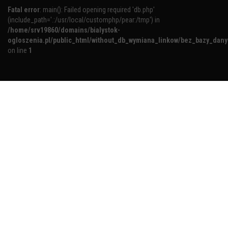
Fatal error
: main(): Failed opening required 'db.php'
(include_path='.:/usr/local/customphp/pear:/tmp') in
/home/srv19860/domains/bialystok-
ogloszenia.pl/public_html/without_db_wymiana_linkow/bez_bazy_dan
on line
1