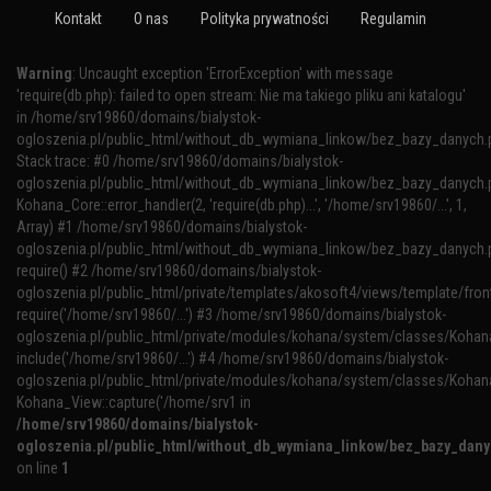
Kontakt
O nas
Polityka prywatności
Regulamin
Warning
: Uncaught exception 'ErrorException' with message
'require(db.php): failed to open stream: Nie ma takiego pliku ani katalogu'
in /home/srv19860/domains/bialystok-
ogloszenia.pl/public_html/without_db_wymiana_linkow/bez_bazy_danych.
Stack trace: #0 /home/srv19860/domains/bialystok-
ogloszenia.pl/public_html/without_db_wymiana_linkow/bez_bazy_danych.p
Kohana_Core::error_handler(2, 'require(db.php)...', '/home/srv19860/...', 1,
Array) #1 /home/srv19860/domains/bialystok-
ogloszenia.pl/public_html/without_db_wymiana_linkow/bez_bazy_danych.p
require() #2 /home/srv19860/domains/bialystok-
ogloszenia.pl/public_html/private/templates/akosoft4/views/template/fron
require('/home/srv19860/...') #3 /home/srv19860/domains/bialystok-
ogloszenia.pl/public_html/private/modules/kohana/system/classes/Kohana
include('/home/srv19860/...') #4 /home/srv19860/domains/bialystok-
ogloszenia.pl/public_html/private/modules/kohana/system/classes/Kohan
Kohana_View::capture('/home/srv1 in
/home/srv19860/domains/bialystok-
ogloszenia.pl/public_html/without_db_wymiana_linkow/bez_bazy_dan
on line
1