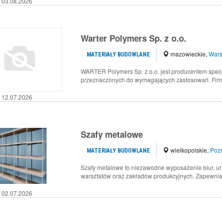
03.08.2026
Warter Polymers Sp. z o.o.
mazowieckie
,
War
MATERIAŁY BUDOWLANE
WARTER Polymers Sp. z o.o. jest producentem specjal
przeznaczonych do wymagających zastosowań. Firma
12.07.2026
Szafy metalowe
wielkopolskie
,
Poz
MATERIAŁY BUDOWLANE
Szafy metalowe to niezawodne wyposażenie biur, u
warsztatów oraz zakładów produkcyjnych. Zapewniaj
02.07.2026