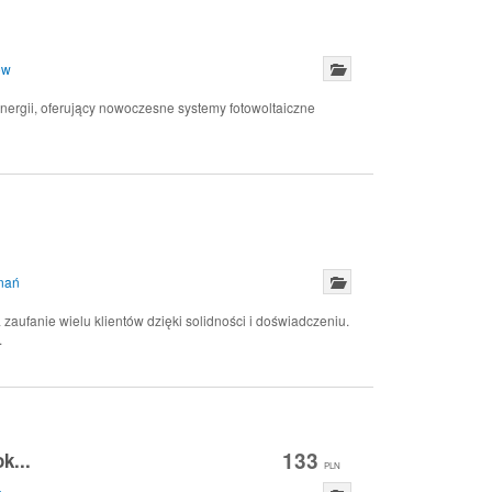
ów
 energii, oferujący nowoczesne systemy fotowoltaiczne
nań
zaufanie wielu klientów dzięki solidności i doświadczeniu.
.
133
k...
PLN