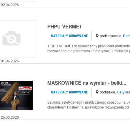
02.04.2026
PHPU VERMET
podkarpackie
,
Rado
MATERIAŁY BUDOWLANE
PHPU VERMET to sprawdzony producent podkładek d
niezawodne dla przemysłu i motoryzacji. Produkcja 
01.04.2026
MASKOWNICE na wymiar - belki...
podlaskie
,
Cały kra
MATERIAŁY BUDOWLANE
Szukasz estetycznego i praktycznego sposobu na ukr
charakteru? Postaw na sprawdzone rozwiązania od p
25.03.2026