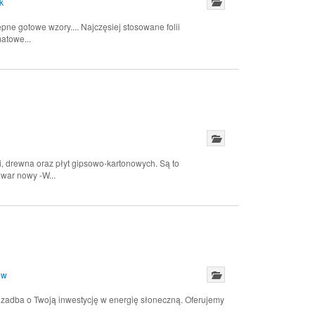
k
ne gotowe wzory.... Najczęsiej stosowane folii
atowe...
drewna oraz płyt gipsowo-kartonowych. Są to
war nowy -W...
ów
o zadba o Twoją inwestycję w energię słoneczną. Oferujemy