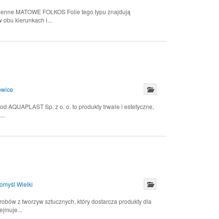
kienne MATOWE FOLKOS Folie tego typu znajdują
obu kierunkach i...
owice
d AQUAPLAST Sp. z o. o. to produkty trwałe i estetyczne,
..
myśl Wielki
bów z tworzyw sztucznych, który dostarcza produkty dla
jmuje...