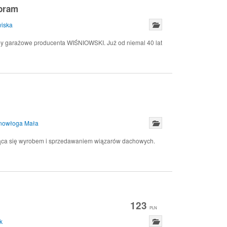
bram
iska
my garażowe producenta WIŚNIOWSKI. Już od niemal 40 lat
nowłoga Mała
mująca się wyrobem i sprzedawaniem wiązarów dachowych.
123
PLN
k