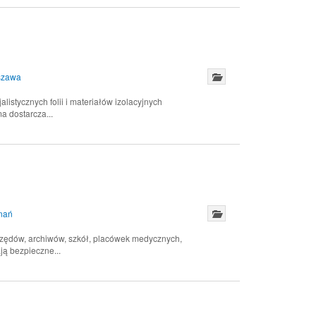
szawa
istycznych folii i materiałów izolacyjnych
 dostarcza...
nań
rzędów, archiwów, szkół, placówek medycznych,
ą bezpieczne...