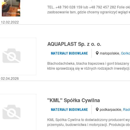
TEL. +48 790 028 159 lub +48 792 457 282 Folie o
zastosowanie tam, gdzie chcemy ograniczyć wgląd w 
12.02.2022
AQUAPLAST Sp. z o. o.
małopolskie
,
Gołk
MATERIAŁY BUDOWLANE
Blachodachówka, blacha trapezowa i gont blaszany o
które sprawdzają się w różnych rodzajach inwestycji..
02.04.2026
"KML" Spółka Cywilna
podkarpackie
,
Rado
MATERIAŁY BUDOWLANE
KML Spółka Cywilna to doświadczony producent wyro
przemysłu, budownictwa i motoryzacji. Produkcja obe