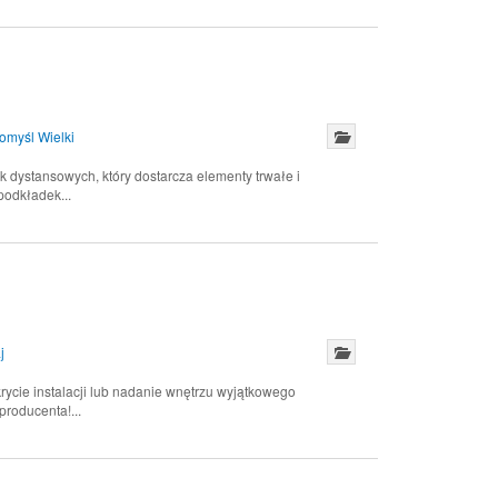
myśl Wielki
ystansowych, który dostarcza elementy trwałe i
podkładek...
j
ycie instalacji lub nadanie wnętrzu wyjątkowego
roducenta!...