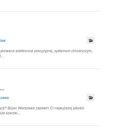
ław
ykowane elektronice precyzyjnej, systemom chłodniczym,
..
..
szawa
ycji? Bojan Warszawa zapewni Ci najwyższej jakości
e szeroki...