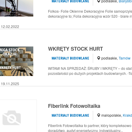
podlaskie
,
Białysto
MATERIAŁY BUDOWLANE
Folkos- Folie Okienne Dekoracyjne Folie samoprzylep
dekoracyjne to; Folia dekoracyjna wzór 520 - białe m
12.02.2022
WKRĘTY STOCK HURT
podlaskie
,
Tarnów
MATERIAŁY BUDOWLANE
WITAM! NA SPRZEDAŻ: ŚRUBY I WKRĘTY – do stali, 
pozostałości po dużych projektach budowlanych. -To
19.11.2025
Fiberlink Fotowoltaika
małopolskie
,
Krak
MATERIAŁY BUDOWLANE
Fiberlink Fotowoltaika to partner, który kompleksow
doradztwo, audyt energetyczny, indywidualny...