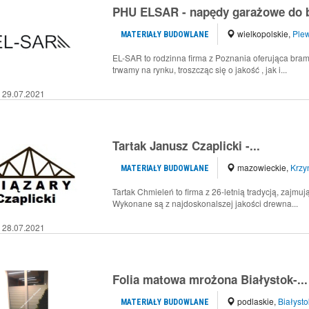
PHU ELSAR - napędy garażowe do 
wielkopolskie
,
Plew
MATERIAŁY BUDOWLANE
EL-SAR to rodzinna firma z Poznania oferująca bra
trwamy na rynku, troszcząc się o jakość , jak i...
29.07.2021
Tartak Janusz Czaplicki -...
mazowieckie
,
Krzy
MATERIAŁY BUDOWLANE
Tartak Chmieleń to firma z 26-letnią tradycją, zaj
Wykonane są z najdoskonalszej jakości drewna...
28.07.2021
Folia matowa mrożona Białystok-...
podlaskie
,
Białysto
MATERIAŁY BUDOWLANE