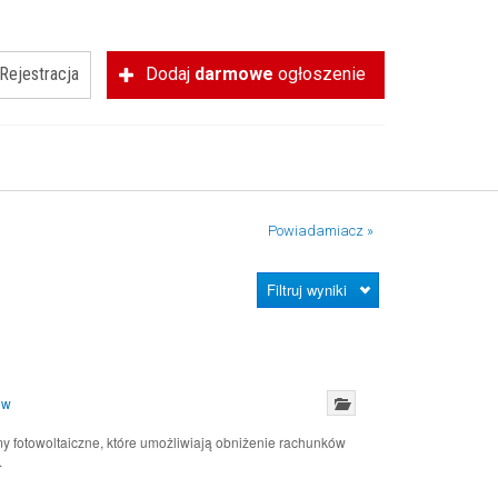
Rejestracja
Dodaj
darmowe
ogłoszenie
Powiadamiacz »
Filtruj wyniki
ów
y fotowoltaiczne, które umożliwiają obniżenie rachunków
.