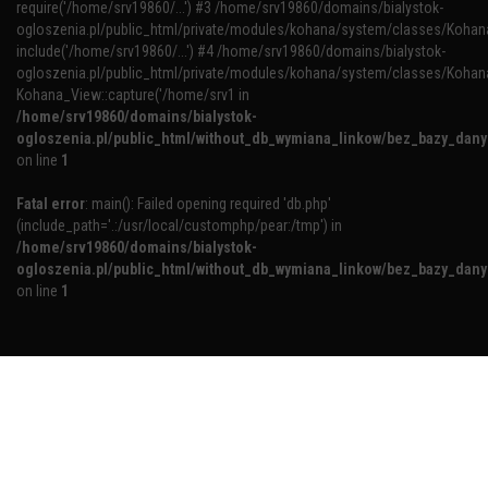
require('/home/srv19860/...') #3 /home/srv19860/domains/bialystok-
ogloszenia.pl/public_html/private/modules/kohana/system/classes/Kohana
include('/home/srv19860/...') #4 /home/srv19860/domains/bialystok-
ogloszenia.pl/public_html/private/modules/kohana/system/classes/Kohan
Kohana_View::capture('/home/srv1 in
/home/srv19860/domains/bialystok-
ogloszenia.pl/public_html/without_db_wymiana_linkow/bez_bazy_dan
on line
1
Fatal error
: main(): Failed opening required 'db.php'
(include_path='.:/usr/local/customphp/pear:/tmp') in
/home/srv19860/domains/bialystok-
ogloszenia.pl/public_html/without_db_wymiana_linkow/bez_bazy_dan
on line
1