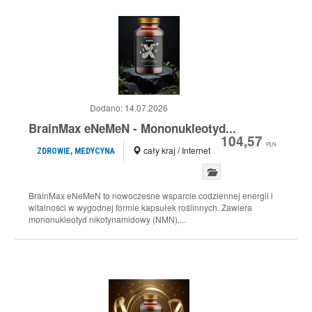
Dodano:
14.07.2026
BrainMax eNeMeN - Mononukleotyd...
104,57
PLN
cały kraj / Internet
ZDROWIE, MEDYCYNA
BrainMax eNeMeN to nowoczesne wsparcie codziennej energii i
witalności w wygodnej formie kapsułek roślinnych. Zawiera
mononukleotyd nikotynamidowy (NMN),...