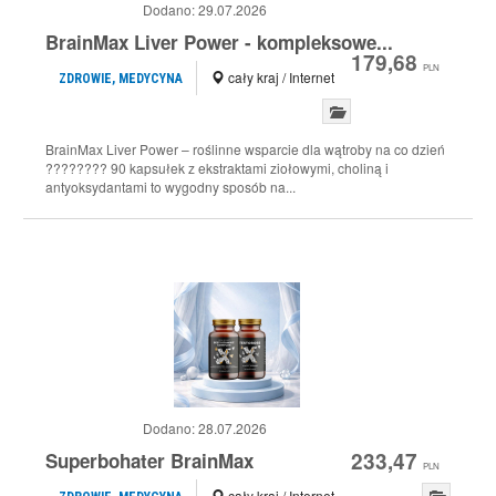
Dodano:
29.07.2026
BrainMax Liver Power - kompleksowe...
179,68
PLN
cały kraj / Internet
ZDROWIE, MEDYCYNA
BrainMax Liver Power – roślinne wsparcie dla wątroby na co dzień
???????? 90 kapsułek z ekstraktami ziołowymi, choliną i
antyoksydantami to wygodny sposób na...
Dodano:
28.07.2026
233,47
Superbohater BrainMax
PLN
cały kraj / Internet