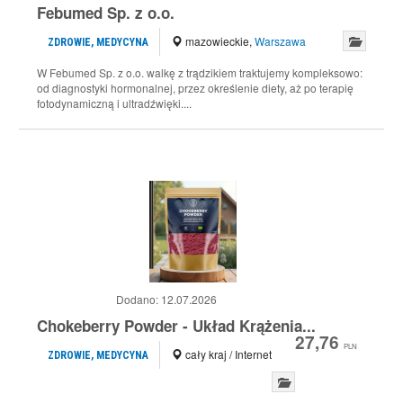
Febumed Sp. z o.o.
mazowieckie
,
Warszawa
ZDROWIE, MEDYCYNA
W Febumed Sp. z o.o. walkę z trądzikiem traktujemy kompleksowo:
od diagnostyki hormonalnej, przez określenie diety, aż po terapię
fotodynamiczną i ultradźwięki....
Dodano:
12.07.2026
Chokeberry Powder - Układ Krążenia...
27,76
PLN
cały kraj / Internet
ZDROWIE, MEDYCYNA