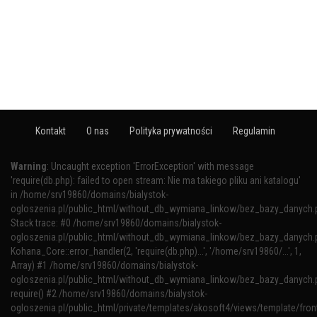
Kontakt
O nas
Polityka prywatności
Regulamin
Warning
: Uncaught exception 'ErrorException' with message
'require(db.php): failed to open stream: Nie ma takiego pliku ani katalogu'
in /home/srv19860/domains/bialystok-
ogloszenia.pl/public_html/without_db_wymiana_linkow/bez_bazy_danych.
Stack trace: #0 /home/srv19860/domains/bialystok-
ogloszenia.pl/public_html/without_db_wymiana_linkow/bez_bazy_danych.p
Kohana_Core::error_handler(2, 'require(db.php)...', '/home/srv19860/...', 1,
Array) #1 /home/srv19860/domains/bialystok-
ogloszenia.pl/public_html/without_db_wymiana_linkow/bez_bazy_danych.p
require() #2 /home/srv19860/domains/bialystok-
ogloszenia.pl/public_html/private/templates/akosoft4/views/template/fron