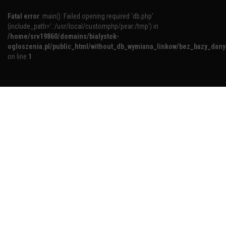
Fatal error
: main(): Failed opening required 'db.php'
(include_path='.:/usr/local/customphp/pear:/tmp') in
/home/srv19860/domains/bialystok-
ogloszenia.pl/public_html/without_db_wymiana_linkow/bez_bazy_dan
on line
1