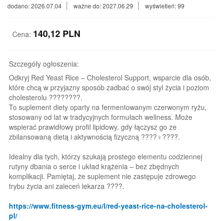
dodano: 2026.07.04
ważne do: 2027.06.29
wyświetleń: 99
140,12
PLN
Cena:
Szczegóły ogłoszenia:
Odkryj Red Yeast Rice – Cholesterol Support, wsparcie dla osób,
które chcą w przyjazny sposób zadbać o swój styl życia i poziom
cholesterolu ????????.
To suplement diety oparty na fermentowanym czerwonym ryżu,
stosowany od lat w tradycyjnych formułach wellness. Może
wspierać prawidłowy profil lipidowy, gdy łączysz go ze
zbilansowaną dietą i aktywnością fizyczną ????‍♀️????.
Idealny dla tych, którzy szukają prostego elementu codziennej
rutyny dbania o serce i układ krążenia – bez zbędnych
komplikacji. Pamiętaj, że suplement nie zastępuje zdrowego
trybu życia ani zaleceń lekarza ????.
https://www.fitness-gym.eu/l/red-yeast-rice-na-cholesterol-
pl/