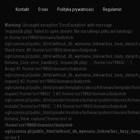
Kontakt
O nas
Polityka prywatności
Regulamin
Warning
: Uncaught exception 'ErrorException' with message
'require(db.php): failed to open stream: Nie ma takiego pliku ani katalogu'
in /home/srv19860/domains/bialystok-
ogloszenia.pl/public_html/without_db_wymiana_linkow/bez_bazy_danych.
Stack trace: #0 /home/srv19860/domains/bialystok-
ogloszenia.pl/public_html/without_db_wymiana_linkow/bez_bazy_danych.p
Kohana_Core::error_handler(2, 'require(db.php)...', '/home/srv19860/...', 1,
Array) #1 /home/srv19860/domains/bialystok-
ogloszenia.pl/public_html/without_db_wymiana_linkow/bez_bazy_danych.p
require() #2 /home/srv19860/domains/bialystok-
ogloszenia.pl/public_html/private/templates/akosoft4/views/template/fron
require('/home/srv19860/...') #3 /home/srv19860/domains/bialystok-
ogloszenia.pl/public_html/private/modules/kohana/system/classes/Kohana
include('/home/srv19860/...') #4 /home/srv19860/domains/bialystok-
ogloszenia.pl/public_html/private/modules/kohana/system/classes/Kohan
Kohana_View::capture('/home/srv1 in
/home/srv19860/domains/bialystok-
ogloszenia.pl/public_html/without_db_wymiana_linkow/bez_bazy_dan
on line
1