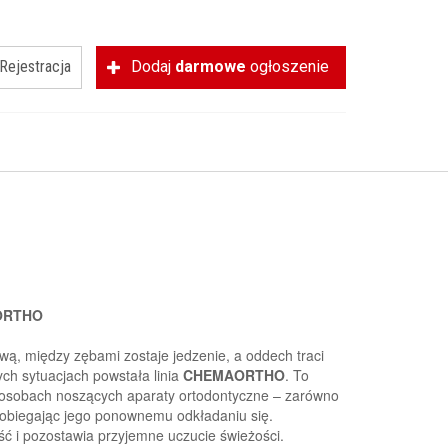
Rejestracja
Dodaj
darmowe
ogłoszenie
AORTHO
ową, między zębami zostaje jedzenie, a oddech traci
ch sytuacjach powstała linia
CHEMAORTHO
. To
 osobach noszących aparaty ortodontyczne – zarówno
pobiegając jego ponownemu odkładaniu się.
ść i pozostawia przyjemne uczucie świeżości.