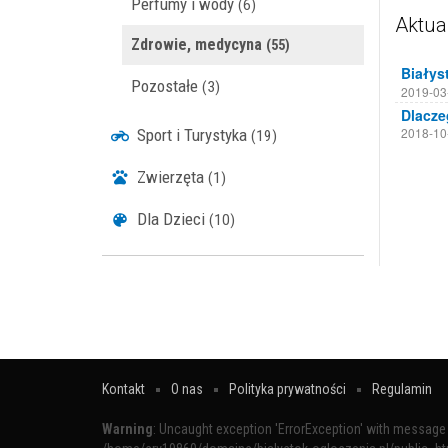
Perfumy i wody
(6)
Aktua
Zdrowie, medycyna
(55)
Pozostałe
(3)
2019-03
2018-10
Sport i Turystyka
(19)
Zwierzęta
(1)
Dla Dzieci
(10)
Kontakt
O nas
Polityka prywatności
Regulamin
Warning
: Uncaught exception 'ErrorException' with message '