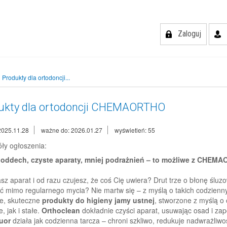
Zaloguj
Produkty dla ortodoncji...
ukty dla ortodoncji CHEMAORTHO
2025.11.28
ważne do: 2026.01.27
wyświetleń: 55
ły ogłoszenia:
 oddech, czyste aparaty, mniej podrażnień – to możliwe z CHEM
sz aparat i od razu czujesz, że coś Cię uwiera? Drut trze o błonę śluz
ć mimo regularnego mycia? Nie martw się – z myślą o takich codzienny
e, skuteczne
produkty do higieny jamy ustnej
, stworzone z myślą o
 jak i stałe.
Orthoclean
dokładnie czyści aparat, usuwając osad i za
uor
działa jak codzienna tarcza – chroni szkliwo, redukuje nadwrażliwo