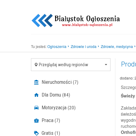
Tu jesteś:
Ogłoszenia
Zdrowie i uroda
Zdrowie, medycyna
Prod
Przeglądaj według regionów
dodano: 
Nieruchomości
(7)
Szczegó
Dla Domu
(84)
Świeży
Motoryzacja
Zakłada
(20)
świeżoś
wygodn
Praca
(7)
ruchome,
Orthofl
Gratis
(1)