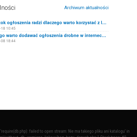
lności
Archiwum aktualności
Białystok ogłoszenia radzi dlaczego warto korzystać z lokalnych portali ogłoszeniowych
-18 10:45
Dlaczego warto dodawać ogłoszenia drobne w internecie?
-08 18:44
require(db.php): failed to open stream: Nie ma takiego pliku ani katalogu' in