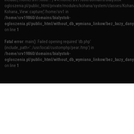
ogloszenia.pl/public_html/private/modules/kohana/system/classes/Kohan
Kohana_View::capture('/home/srv1 in
/home/srv19860/domains/bialystok-
ogloszenia.pl/public_html/without_db_wymiana_linkow/bez_bazy_dan
on line
1
Fatal error
: main(): Failed opening required 'db.php'
(include_path='.:/usr/local/customphp/pear:/tmp') in
/home/srv19860/domains/bialystok-
ogloszenia.pl/public_html/without_db_wymiana_linkow/bez_bazy_dan
on line
1