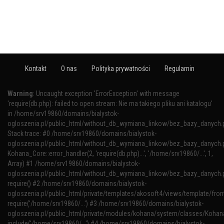
Kontakt
O nas
Polityka prywatności
Regulamin
Warning
: Uncaught exception 'ErrorException' with message
'require(db.php): failed to open stream: Nie ma takiego pliku ani katalogu'
in /home/srv19860/domains/bialystok-
ogloszenia.pl/public_html/without_db_wymiana_linkow/bez_bazy_danych.
Stack trace: #0 /home/srv19860/domains/bialystok-
ogloszenia.pl/public_html/without_db_wymiana_linkow/bez_bazy_danych.p
Kohana_Core::error_handler(2, 'require(db.php)...', '/home/srv19860/...', 1,
Array) #1 /home/srv19860/domains/bialystok-
ogloszenia.pl/public_html/without_db_wymiana_linkow/bez_bazy_danych.p
require() #2 /home/srv19860/domains/bialystok-
ogloszenia.pl/public_html/private/templates/akosoft4/views/template/fron
require('/home/srv19860/...') #3 /home/srv19860/domains/bialystok-
ogloszenia.pl/public_html/private/modules/kohana/system/classes/Kohana
include('/home/srv19860/...') #4 /home/srv19860/domains/bialystok-