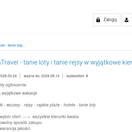
Zaloguj
el - tanie loty...
Travel - tanie loty i tanie rejsy w wyjątkowe kie
2026.03.24
ważne do: 2026.08.14
wyświetleń: 8
ły ogłoszenia:
 wyjątkowe wakacje
i - wczasy - rejsy - rajskie plaże - hotele - tanie loty
wybór ofert ----> wszystkie kierunki świata
owolny sposób zakupu
warancja jakości