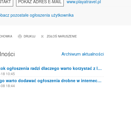
NTAKT
POKAŻ ADRES E-MAIL
www.playatravel.pl
bacz pozostałe ogłoszenia użytkownika
CHOWKA
DRUKUJ
ZGŁOŚ NARUSZENIE
lności
Archiwum aktualności
Białystok ogłoszenia radzi dlaczego warto korzystać z lokalnych portali ogłoszeniowych
-18 10:45
Dlaczego warto dodawać ogłoszenia drobne w internecie?
-08 18:44