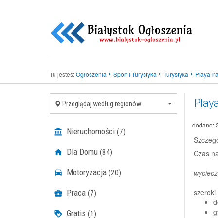
Tu jesteś:
Ogłoszenia
Sport i Turystyka
Turystyka
PlayaTrav
Playa
Przeglądaj według regionów
dodano: 
Nieruchomości
(7)
Szczegó
Dla Domu
(84)
Czas na
Motoryzacja
wycieczk
(20)
szeroki 
Praca
(7)
d
g
Gratis
(1)