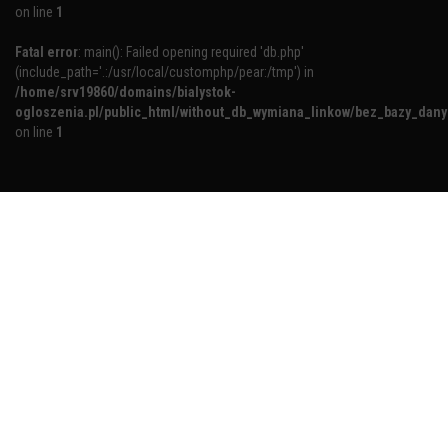
on line
1
Fatal error
: main(): Failed opening required 'db.php'
(include_path='.:/usr/local/customphp/pear:/tmp') in
/home/srv19860/domains/bialystok-
ogloszenia.pl/public_html/without_db_wymiana_linkow/bez_bazy_dan
on line
1