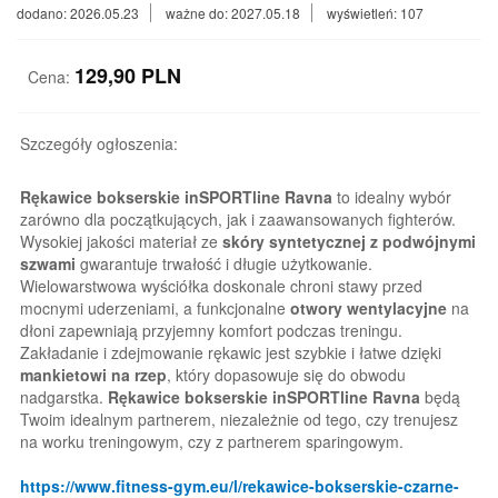
dodano: 2026.05.23
ważne do: 2027.05.18
wyświetleń: 107
129,90
PLN
Cena:
Szczegóły ogłoszenia:
Rękawice bokserskie inSPORTline Ravna
to idealny wybór
zarówno dla początkujących, jak i zaawansowanych fighterów.
Wysokiej jakości materiał ze
skóry syntetycznej z podwójnymi
szwami
gwarantuje trwałość i długie użytkowanie.
Wielowarstwowa wyściółka doskonale chroni stawy przed
mocnymi uderzeniami, a funkcjonalne
otwory wentylacyjne
na
dłoni zapewniają przyjemny komfort podczas treningu.
Zakładanie i zdejmowanie rękawic jest szybkie i łatwe dzięki
mankietowi na rzep
, który dopasowuje się do obwodu
nadgarstka.
Rękawice bokserskie inSPORTline Ravna
będą
Twoim idealnym partnerem, niezależnie od tego, czy trenujesz
na worku treningowym, czy z partnerem sparingowym.
https://www.fitness-gym.eu/l/rekawice-bokserskie-czarne-