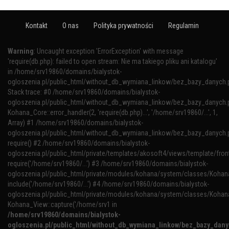
Kontakt
O nas
Polityka prywatności
Regulamin
Warning
: Uncaught exception 'ErrorException' with message
'require(db.php): failed to open stream: Nie ma takiego pliku ani katalogu'
in /home/srv19860/domains/bialystok-
ogloszenia.pl/public_html/without_db_wymiana_linkow/bez_bazy_danych.
Stack trace: #0 /home/srv19860/domains/bialystok-
ogloszenia.pl/public_html/without_db_wymiana_linkow/bez_bazy_danych.p
Kohana_Core::error_handler(2, 'require(db.php)...', '/home/srv19860/...', 1,
Array) #1 /home/srv19860/domains/bialystok-
ogloszenia.pl/public_html/without_db_wymiana_linkow/bez_bazy_danych.p
require() #2 /home/srv19860/domains/bialystok-
ogloszenia.pl/public_html/private/templates/akosoft4/views/template/fron
require('/home/srv19860/...') #3 /home/srv19860/domains/bialystok-
ogloszenia.pl/public_html/private/modules/kohana/system/classes/Kohana
include('/home/srv19860/...') #4 /home/srv19860/domains/bialystok-
ogloszenia.pl/public_html/private/modules/kohana/system/classes/Kohan
Kohana_View::capture('/home/srv1 in
/home/srv19860/domains/bialystok-
ogloszenia.pl/public_html/without_db_wymiana_linkow/bez_bazy_dan