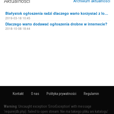
Aktualności
Archiwum aktualności
Białystok ogłoszenia radzi dlaczego warto korzystać z lokalnych portali ogłoszeniowych
2019-03-18 10:45
Dlaczego warto dodawać ogłoszenia drobne w internecie?
2018-10-08 18:44
Kontakt
O nas
Polityka prywatności
Regulamin
Warning
: Uncaught exception 'ErrorException' with message
'require(db.php): failed to open stream: Nie ma takiego pliku ani katalogu'