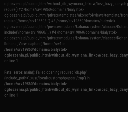
ogloszenia.pl/public_html/without_db_wymiana_linkow/bez_bazy_danych.p
require() #2 /home/srv19860/domains/bialystok-
ogloszenia.pl/public_html/private/templates/akosoft4/views/template/fron
require('/home/srv19860/...') #3 /home/srv19860/domains/bialystok-
ogloszenia.pl/public_html/private/modules/kohana/system/classes/Kohana
include('/home/srv19860/...') #4 /home/srv19860/domains/bialystok-
ogloszenia.pl/public_html/private/modules/kohana/system/classes/Kohan
Kohana_View::capture('/home/srv1 in
/home/srv19860/domains/bialystok-
ogloszenia.pl/public_html/without_db_wymiana_linkow/bez_bazy_dan
on line
1
Fatal error
: main(): Failed opening required 'db.php'
(include_path='.:/usr/local/customphp/pear:/tmp') in
/home/srv19860/domains/bialystok-
ogloszenia.pl/public_html/without_db_wymiana_linkow/bez_bazy_dan
on line
1