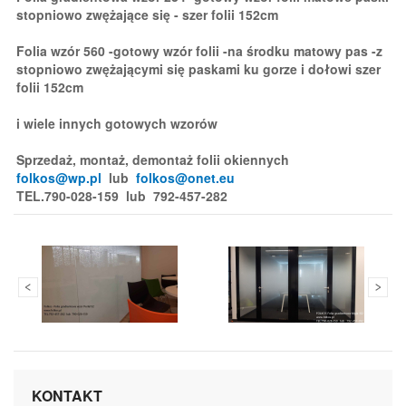
stopniowo zwężające się - szer folii 152cm
Folia wzór 560 -gotowy wzór folii -na środku matowy pas -z
stopniowo zwężającymi się paskami ku gorze i dołowi szer
folii 152cm
i wiele innych gotowych wzorów
Sprzedaż, montaż, demontaż folii okiennych
folkos@wp.pl
lub
folkos@onet.eu
TEL.790-028-159 lub 792-457-282
KONTAKT