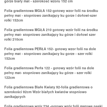
górze biały mat - szerokosć wzoru 152 cm
Folia gradientowa MGŁA 152-gotowy wzor folii na środku
pełny mat - stopniowo zanikający ku gorze i dołowi-szer
rolki 152cm
Folia gradientowa MGŁA 210 gotowy wzór folii na środku
pełny mat- stopniowo zanikający ku górze i dołowi szer
rolki 210cm
Folia gradientowa PERŁA 152- gotowy wzor folii na dole
pełny mat - stopniowo zanikajacy ku gorze - szer rolki
152cm
Folia gradientowa Perła 122 - gotowy wzór folii na dole
pełny mat- stopniowo zanikający ku górze - szer rolki
122cm
Folia gradientowa Białe Kwiaty 92-folia gradientowa o
szerokości 92cm Wzór białych kwiatów stopniowo
zanikających
Folia gradientowa wzór 234 -gotowy wzór folii matowe paski