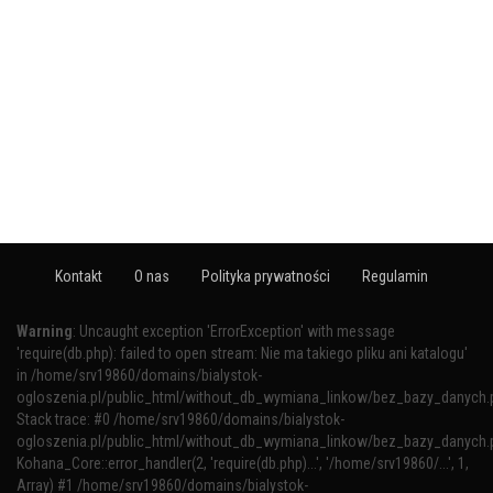
Kontakt
O nas
Polityka prywatności
Regulamin
Warning
: Uncaught exception 'ErrorException' with message
'require(db.php): failed to open stream: Nie ma takiego pliku ani katalogu'
in /home/srv19860/domains/bialystok-
ogloszenia.pl/public_html/without_db_wymiana_linkow/bez_bazy_danych.
Stack trace: #0 /home/srv19860/domains/bialystok-
ogloszenia.pl/public_html/without_db_wymiana_linkow/bez_bazy_danych.p
Kohana_Core::error_handler(2, 'require(db.php)...', '/home/srv19860/...', 1,
Array) #1 /home/srv19860/domains/bialystok-