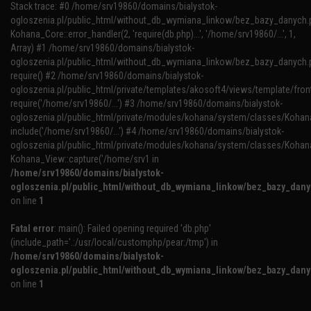
Stack trace: #0 /home/srv19860/domains/bialystok-
ogloszenia.pl/public_html/without_db_wymiana_linkow/bez_bazy_danych.p
Kohana_Core::error_handler(2, 'require(db.php)...', '/home/srv19860/...', 1,
Array) #1 /home/srv19860/domains/bialystok-
ogloszenia.pl/public_html/without_db_wymiana_linkow/bez_bazy_danych.p
require() #2 /home/srv19860/domains/bialystok-
ogloszenia.pl/public_html/private/templates/akosoft4/views/template/fron
require('/home/srv19860/...') #3 /home/srv19860/domains/bialystok-
ogloszenia.pl/public_html/private/modules/kohana/system/classes/Kohana
include('/home/srv19860/...') #4 /home/srv19860/domains/bialystok-
ogloszenia.pl/public_html/private/modules/kohana/system/classes/Kohan
Kohana_View::capture('/home/srv1 in
/home/srv19860/domains/bialystok-
ogloszenia.pl/public_html/without_db_wymiana_linkow/bez_bazy_dan
on line
1
Fatal error
: main(): Failed opening required 'db.php'
(include_path='.:/usr/local/customphp/pear:/tmp') in
/home/srv19860/domains/bialystok-
ogloszenia.pl/public_html/without_db_wymiana_linkow/bez_bazy_dan
on line
1