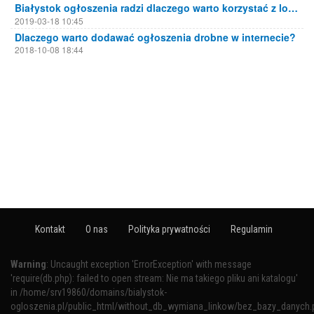
Białystok ogłoszenia radzi dlaczego warto korzystać z lokalnych portali ogłoszeniowych
2019-03-18 10:45
Dlaczego warto dodawać ogłoszenia drobne w internecie?
2018-10-08 18:44
Kontakt
O nas
Polityka prywatności
Regulamin
Warning
: Uncaught exception 'ErrorException' with message
'require(db.php): failed to open stream: Nie ma takiego pliku ani katalogu'
in /home/srv19860/domains/bialystok-
ogloszenia.pl/public_html/without_db_wymiana_linkow/bez_bazy_danych.