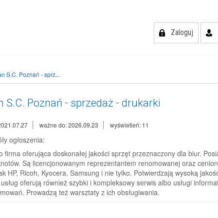
Zaloguj
n S.C. Poznań - sprz...
 S.C. Poznań - sprzedaż - drukarki
2021.07.27
ważne do: 2026.09.23
wyświetleń: 11
ły ogłoszenia:
o firma oferująca doskonałej jakości sprzęt przeznaczony dla biur. Posi
notów. Są licencjonowanym reprezentantem renomowanej oraz cenionej
ak HP, Ricoh, Kyocera, Samsung i nie tylko. Potwierdzają wysoką jako
usług oferują również szybki i kompleksowy serwis albo usługi inform
mowań. Prowadzą też warsztaty z ich obsługiwania.