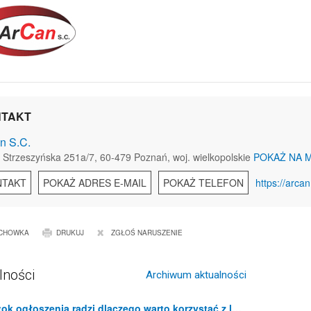
TAKT
n S.C.
. Strzeszyńska 251a/7, 60-479 Poznań, woj. wielkopolskie
POKAŻ NA 
NTAKT
POKAŻ ADRES E-MAIL
POKAŻ TELEFON
https://arcan
CHOWKA
DRUKUJ
ZGŁOŚ NARUSZENIE
lności
Archiwum aktualności
Białystok ogłoszenia radzi dlaczego warto korzystać z lokalnych portali ogłoszeniowych