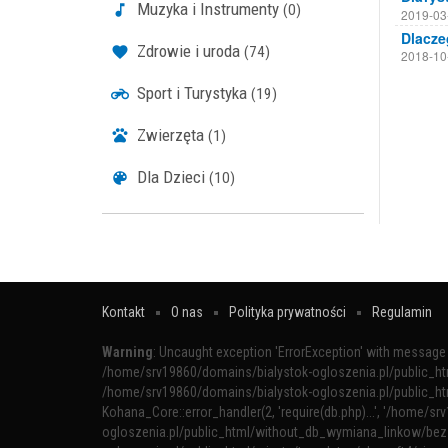
Muzyka i Instrumenty
(0)
2019-03
Zdrowie i uroda
(74)
2018-10
Sport i Turystyka
(19)
Zwierzęta
(1)
Dla Dzieci
(10)
Kontakt
O nas
Polityka prywatności
Regulamin
Warning
: Uncaught exception 'ErrorException' with message '
/home/srv19860/domains/bialystok-ogloszenia.pl/public_h
/home/srv19860/domains/bialystok-ogloszenia.pl/public_h
Kohana_Core::error_handler(2, 'require(db.php)...', '/home/sr
ogloszenia.pl/public_html/without_db_wymiana_linkow/bez_