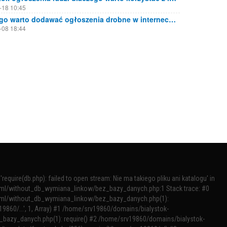
-18 10:45
Dlaczego warto dodawać ogłoszenia drobne w internecie?
-08 18:44
require(db.php): failed to open stream: Nie ma takiego pliku ani katalogu' in
tml/without_db_wymiana_linkow/bez_bazy_danych.php:1 Stack trace: #0
tml/without_db_wymiana_linkow/bez_bazy_danych.php(1):
v19860/...', 1, Array) #1 /home/srv19860/domains/bialystok-
bazy_danych.php(1): require() #2 /home/srv19860/domains/bialystok-