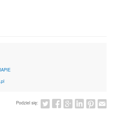
MAPIE
.pl
Podziel się: