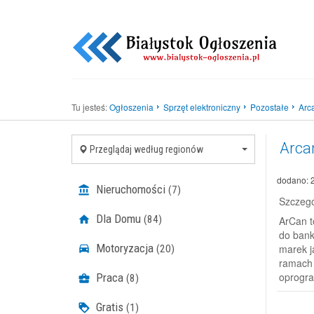
Tu jesteś:
Ogłoszenia
Sprzęt elektroniczny
Pozostałe
Arca
Arcan
Przeglądaj według regionów
dodano: 
Nieruchomości
(7)
Szczegó
Dla Domu
(84)
ArCan t
do bank
Motoryzacja
marek j
(20)
ramach 
oprogra
Praca
(8)
Gratis
(1)