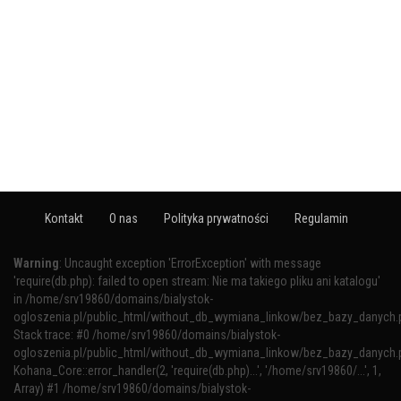
Kontakt
O nas
Polityka prywatności
Regulamin
Warning
: Uncaught exception 'ErrorException' with message
'require(db.php): failed to open stream: Nie ma takiego pliku ani katalogu'
in /home/srv19860/domains/bialystok-
ogloszenia.pl/public_html/without_db_wymiana_linkow/bez_bazy_danych.
Stack trace: #0 /home/srv19860/domains/bialystok-
ogloszenia.pl/public_html/without_db_wymiana_linkow/bez_bazy_danych.p
Kohana_Core::error_handler(2, 'require(db.php)...', '/home/srv19860/...', 1,
Array) #1 /home/srv19860/domains/bialystok-