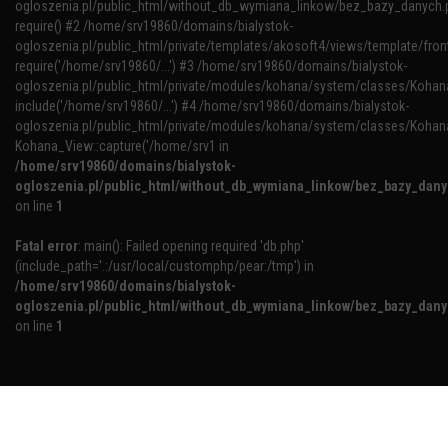
ogloszenia.pl/public_html/without_db_wymiana_linkow/bez_bazy_danych.p
require() #2 /home/srv19860/domains/bialystok-
ogloszenia.pl/public_html/private/templates/akosoft4/views/template/fron
require('/home/srv19860/...') #3 /home/srv19860/domains/bialystok-
ogloszenia.pl/public_html/private/modules/kohana/system/classes/Kohana
include('/home/srv19860/...') #4 /home/srv19860/domains/bialystok-
ogloszenia.pl/public_html/private/modules/kohana/system/classes/Kohan
Kohana_View::capture('/home/srv1 in
/home/srv19860/domains/bialystok-
ogloszenia.pl/public_html/without_db_wymiana_linkow/bez_bazy_dan
on line
1
Fatal error
: main(): Failed opening required 'db.php'
(include_path='.:/usr/local/customphp/pear:/tmp') in
/home/srv19860/domains/bialystok-
ogloszenia.pl/public_html/without_db_wymiana_linkow/bez_bazy_dan
on line
1