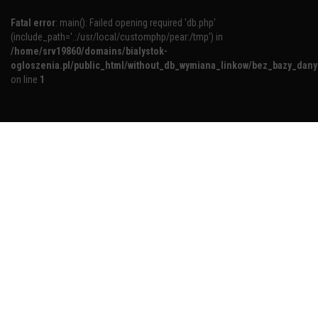
Fatal error
: main(): Failed opening required 'db.php'
(include_path='.:/usr/local/customphp/pear:/tmp') in
/home/srv19860/domains/bialystok-
ogloszenia.pl/public_html/without_db_wymiana_linkow/bez_bazy_dan
on line
1