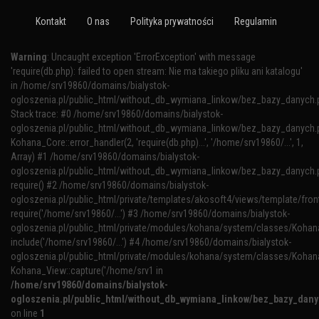
Kontakt
O nas
Polityka prywatności
Regulamin
Warning
: Uncaught exception 'ErrorException' with message
'require(db.php): failed to open stream: Nie ma takiego pliku ani katalogu'
in /home/srv19860/domains/bialystok-
ogloszenia.pl/public_html/without_db_wymiana_linkow/bez_bazy_danych.
Stack trace: #0 /home/srv19860/domains/bialystok-
ogloszenia.pl/public_html/without_db_wymiana_linkow/bez_bazy_danych.p
Kohana_Core::error_handler(2, 'require(db.php)...', '/home/srv19860/...', 1,
Array) #1 /home/srv19860/domains/bialystok-
ogloszenia.pl/public_html/without_db_wymiana_linkow/bez_bazy_danych.p
require() #2 /home/srv19860/domains/bialystok-
ogloszenia.pl/public_html/private/templates/akosoft4/views/template/fron
require('/home/srv19860/...') #3 /home/srv19860/domains/bialystok-
ogloszenia.pl/public_html/private/modules/kohana/system/classes/Kohana
include('/home/srv19860/...') #4 /home/srv19860/domains/bialystok-
ogloszenia.pl/public_html/private/modules/kohana/system/classes/Kohan
Kohana_View::capture('/home/srv1 in
/home/srv19860/domains/bialystok-
ogloszenia.pl/public_html/without_db_wymiana_linkow/bez_bazy_dan
on line
1