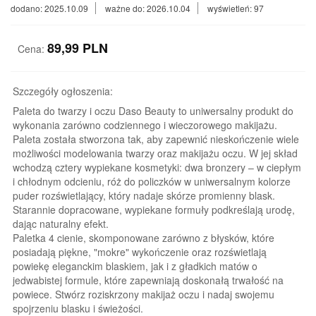
dodano: 2025.10.09
ważne do: 2026.10.04
wyświetleń: 97
89,99
PLN
Cena:
Szczegóły ogłoszenia:
Paleta do twarzy i oczu Daso Beauty to uniwersalny produkt do
wykonania zarówno codziennego i wieczorowego makijażu.
Paleta została stworzona tak, aby zapewnić nieskończenie wiele
możliwości modelowania twarzy oraz makijażu oczu. W jej skład
wchodzą cztery wypiekane kosmetyki: dwa bronzery – w ciepłym
i chłodnym odcieniu, róż do policzków w uniwersalnym kolorze
puder rozświetlający, który nadaje skórze promienny blask.
Starannie dopracowane, wypiekane formuły podkreślają urodę,
dając naturalny efekt.
Paletka 4 cienie, skomponowane zarówno z błysków, które
posiadają piękne, "mokre" wykończenie oraz rozświetlają
powiekę eleganckim blaskiem, jak i z gładkich matów o
jedwabistej formule, które zapewniają doskonałą trwałość na
powiece. Stwórz roziskrzony makijaż oczu i nadaj swojemu
spojrzeniu blasku i świeżości.