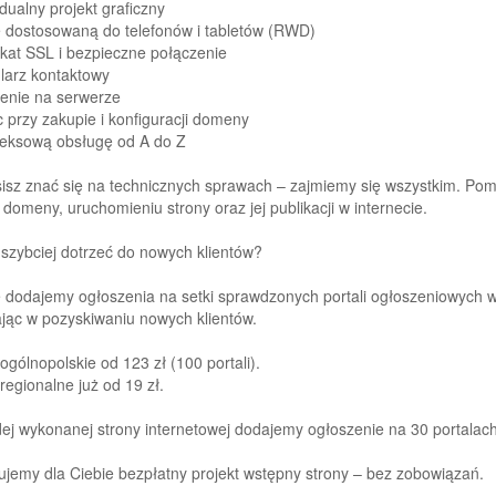
dualny projekt graficzny
ę dostosowaną do telefonów i tabletów (RWD)
fikat SSL i bezpieczne połączenie
larz kontaktowy
enie na serwerze
 przy zakupie i konfiguracji domeny
eksową obsługę od A do Z
isz znać się na technicznych sprawach – zajmiemy się wszystkim. Pom
 domeny, uruchomieniu strony oraz jej publikacji w internecie.
szybciej dotrzeć do nowych klientów?
 dodajemy ogłoszenia na setki sprawdzonych portali ogłoszeniowych w c
ąc w pozyskiwaniu nowych klientów.
ogólnopolskie od 123 zł (100 portali).
regionalne już od 19 zł.
ej wykonanej strony internetowej dodajemy ogłoszenie na 30 portalac
ujemy dla Ciebie bezpłatny projekt wstępny strony – bez zobowiązań.