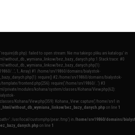
require(db.php): failed to open stream: Nie ma takiego pliku ani katalogu' in
tml/without_db_wymiana_linkow/bez_bazy_danych.php:1 Stack trace: #0
tml/without_db_wymiana_linkow/bez_bazy_danych.php(1):
v19860/...', 1, Array) #1 /home/srv19860/domains/bialystok-
bazy_danych.php(1): require() #2 /home/srv19860/domains/bialystok-
template/frontend.php(256): require('/home/srv19860/...') #3
tml/private/modules/kohana/system/classes/Kohana/View.php(62):
ialystok-
classes/Kohana/View.php(359): Kohana_View::capture('/home/srv1 in
ic_html/without_db_wymiana_linkow/bez_bazy_danych.php
on line
1
e_path='.:/usr/local/customphp/pear:/tmp') in
/home/srv19860/domains/bialys
/bez_bazy_danych.php
on line
1