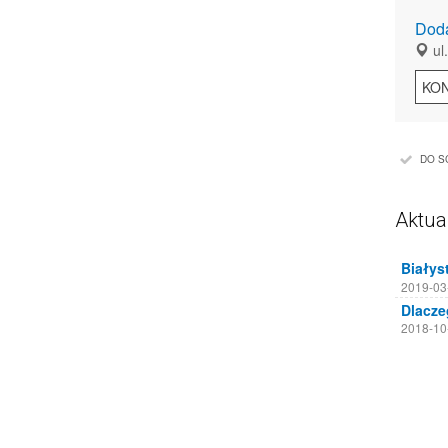
Dod
ul.
KO
DO S
Aktua
2019-03
2018-10