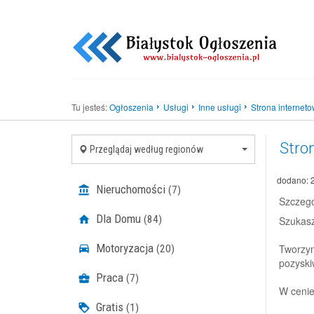
Tu jesteś:
Ogłoszenia
Usługi
Inne usługi
Strona internetow
Stron
Przeglądaj według regionów
dodano: 
Nieruchomości
(7)
Szczegó
Dla Domu
(84)
Szukasz
Motoryzacja
Tworzym
(20)
pozyski
Praca
(7)
W cenie
Gratis
(1)