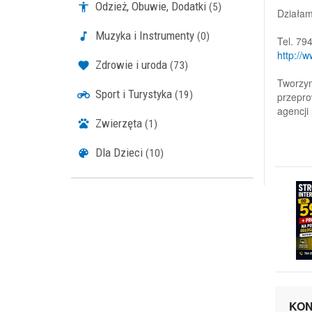
Odzież, Obuwie, Dodatki
(5)
Działam
Muzyka i Instrumenty
(0)
Tel. 79
http://
Zdrowie i uroda
(73)
Tworzym
Sport i Turystyka
(19)
przepro
agencji
Zwierzęta
(1)
Dla Dzieci
(10)
KON