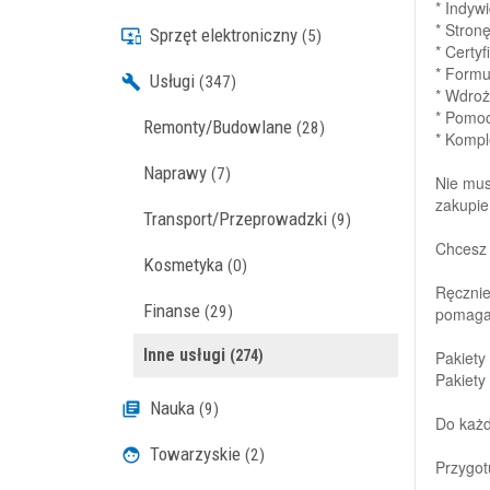
* Indywi
* Stron
Sprzęt elektroniczny
(5)
* Certy
* Formu
Usługi
(347)
* Wdroż
* Pomoc
Remonty/Budowlane
(28)
* Kompl
Naprawy
(7)
Nie mus
zakupie
Transport/Przeprowadzki
(9)
Chcesz 
Kosmetyka
(0)
Ręcznie
Finanse
(29)
pomagaj
Inne usługi
(274)
Pakiety 
Pakiety 
Nauka
(9)
Do każd
Towarzyskie
(2)
Przygot