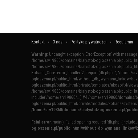
Kontakt
O nas
Polityka prywatności
Regulamin
Warning
: Uncaught exception 'ErrorException' with message '
/home/srv19860/domains/bialystok-ogloszenia.pl/public_h
/home/srv19860/domains/bialystok-ogloszenia.pl/public_h
Kohana_Core::error_handler(2, 'require(db.php)...', '/home/sr
ogloszenia.pl/public_html/without_db_wymiana_linkow/bez_
ogloszenia.pl/public_html/private/templates/akosoft4/views/
/home/srv19860/domains/bialystok-ogloszenia.pl/public_h
include('/home/srv19860/...') #4 /home/srv19860/domains/b
ogloszenia.pl/public_html/private/modules/kohana/system/
/home/srv19860/domains/bialystok-ogloszenia.pl/publ
Fatal error
: main(): Failed opening required 'db.php' (includ
ogloszenia.pl/public_html/without_db_wymiana_linkow