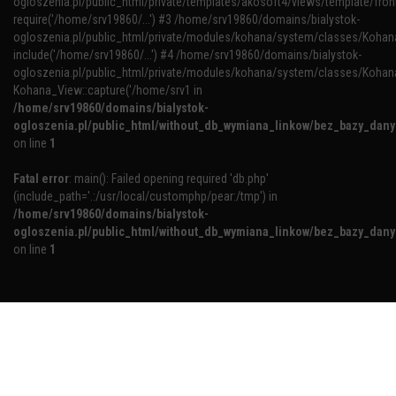
ogloszenia.pl/public_html/private/templates/akosoft4/views/template/fron
require('/home/srv19860/...') #3 /home/srv19860/domains/bialystok-
ogloszenia.pl/public_html/private/modules/kohana/system/classes/Kohana
include('/home/srv19860/...') #4 /home/srv19860/domains/bialystok-
ogloszenia.pl/public_html/private/modules/kohana/system/classes/Kohan
Kohana_View::capture('/home/srv1 in
/home/srv19860/domains/bialystok-
ogloszenia.pl/public_html/without_db_wymiana_linkow/bez_bazy_dan
on line
1
Fatal error
: main(): Failed opening required 'db.php'
(include_path='.:/usr/local/customphp/pear:/tmp') in
/home/srv19860/domains/bialystok-
ogloszenia.pl/public_html/without_db_wymiana_linkow/bez_bazy_dan
on line
1