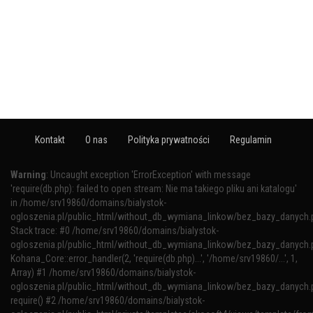
Kontakt
O nas
Polityka prywatności
Regulamin
Warning
: Uncaught exception 'ErrorException' with message
'require(db.php): failed to open stream: Nie ma takiego pliku ani katalogu'
in /home/srv19860/domains/bialystok-
ogloszenia.pl/public_html/without_db_wymiana_linkow/bez_bazy_danych.
Stack trace: #0 /home/srv19860/domains/bialystok-
ogloszenia.pl/public_html/without_db_wymiana_linkow/bez_bazy_danych.p
Kohana_Core::error_handler(2, 'require(db.php)...', '/home/srv19860/...', 1,
Array) #1 /home/srv19860/domains/bialystok-
ogloszenia.pl/public_html/without_db_wymiana_linkow/bez_bazy_danych.p
require() #2 /home/srv19860/domains/bialystok-