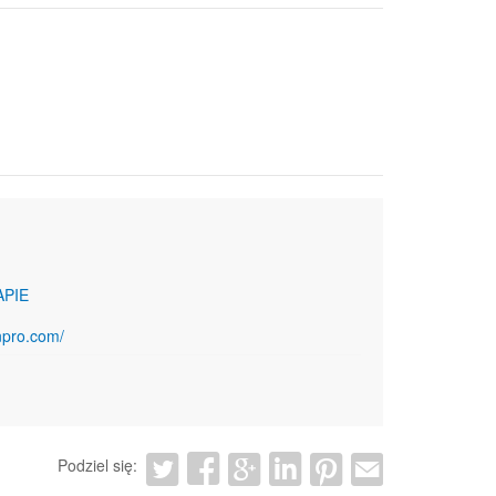
APIE
npro.com/
Podziel się: