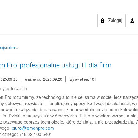
Zaloguj
sjonalne...
 Pro: profesjonalne usługi IT dla firm
2025.09.25
ważne do: 2026.09.20
wyświetleń: 101
ły ogłoszenia:
 Pro rozumiemy, że technologia to nie cel sama w sobie, lecz narzędz
my gotowych rozwiązań – analizujemy specyfikę Twojej działalności, w
nować rozwiązania dopasowane: z odpowiednim poziomem skalowalnoś
nia. Dzięki temu uzyskujesz środowisko IT, które wspiera wzrost, a ni
z przewagę poprzez technologie, które działają, a nie przeszkadzają. 
owego:
biuro@lemonpro.com
onicznego: +48 22 100 5401