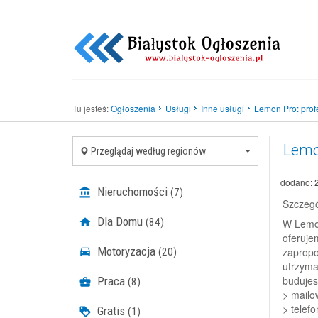
Tu jesteś:
Ogłoszenia
Usługi
Inne usługi
Lemon Pro: profe
Lemon
Przeglądaj według regionów
dodano: 
Nieruchomości
(7)
Szczegó
Dla Domu
(84)
W Lemon
oferuje
Motoryzacja
zapropo
(20)
utrzyma
budujes
Praca
(8)
> mail
> telef
Gratis
(1)