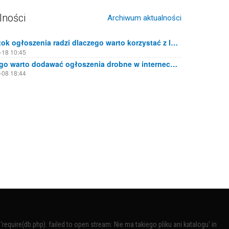
lności
Archiwum aktualności
Białystok ogłoszenia radzi dlaczego warto korzystać z lokalnych portali ogłoszeniowych
-18 10:45
Dlaczego warto dodawać ogłoszenia drobne w internecie?
-08 18:44
require(db.php): failed to open stream: Nie ma takiego pliku ani katalogu' in