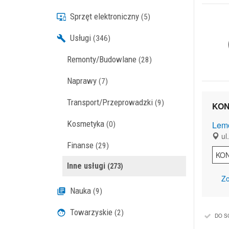
Sprzęt elektroniczny
(5)
Usługi
(346)
Remonty/Budowlane
(28)
Naprawy
(7)
Transport/Przeprowadzki
(9)
KON
Kosmetyka
Lemo
(0)
ul
Finanse
(29)
KO
Inne usługi
(273)
Zo
Nauka
(9)
Towarzyskie
(2)
DO S