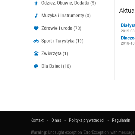
Odzież, Obuwie, Dodatki
(5)
Aktua
Muzyka i Instrumenty
(0)
Zdrowie i uroda
(73)
2019-03
Sport i Turystyka
(19)
2018-10
Zwierzęta
(1)
Dla Dzieci
(10)
Kontakt
O nas
Polityka prywatności
Regulamin
Warning
: Uncaught exception 'ErrorException' with message '