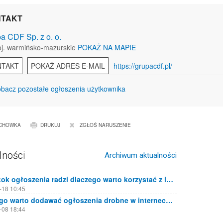
TAKT
a CDF Sp. z o. o.
j. warmińsko-mazurskie
POKAŻ NA MAPIE
NTAKT
POKAŻ ADRES E-MAIL
https://grupacdf.pl/
bacz pozostałe ogłoszenia użytkownika
CHOWKA
DRUKUJ
ZGŁOŚ NARUSZENIE
lności
Archiwum aktualności
Białystok ogłoszenia radzi dlaczego warto korzystać z lokalnych portali ogłoszeniowych
-18 10:45
Dlaczego warto dodawać ogłoszenia drobne w internecie?
-08 18:44