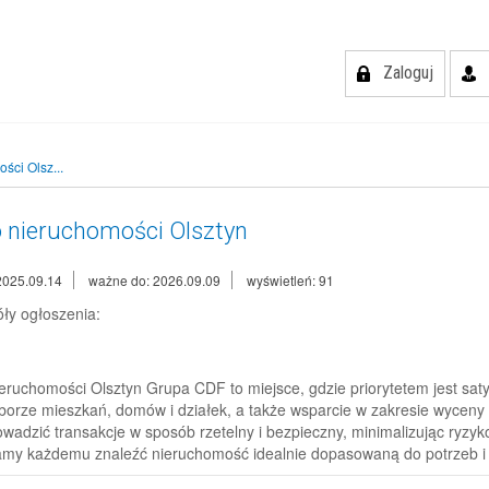
Zaloguj
ści Olsz...
o nieruchomości Olsztyn
2025.09.14
ważne do: 2026.09.09
wyświetleń: 91
ły ogłoszenia:
ieruchomości Olsztyn Grupa CDF to miejsce, gdzie priorytetem jest saty
borze mieszkań, domów i działek, a także wsparcie w zakresie wyceny
wadzić transakcje w sposób rzetelny i bezpieczny, minimalizując ryzyko
y każdemu znaleźć nieruchomość idealnie dopasowaną do potrzeb i