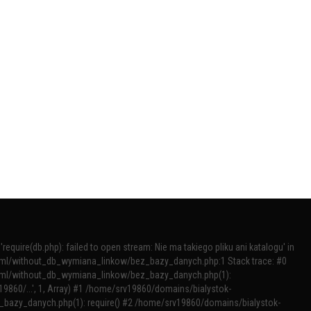
require(db.php): failed to open stream: Nie ma takiego pliku ani katalogu' in
tml/without_db_wymiana_linkow/bez_bazy_danych.php:1 Stack trace: #0
tml/without_db_wymiana_linkow/bez_bazy_danych.php(1):
v19860/...', 1, Array) #1 /home/srv19860/domains/bialystok-
bazy_danych.php(1): require() #2 /home/srv19860/domains/bialystok-