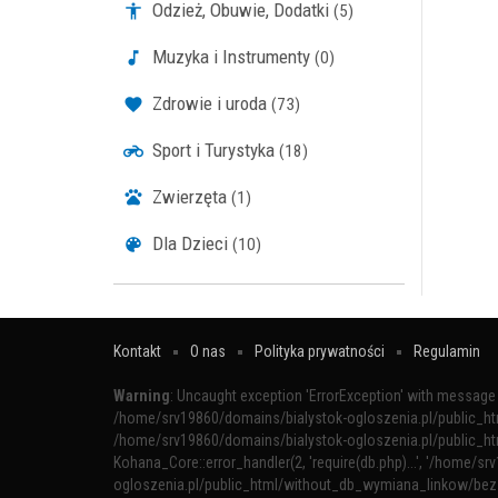
Odzież, Obuwie, Dodatki
(5)
Muzyka i Instrumenty
(0)
Zdrowie i uroda
(73)
Sport i Turystyka
(18)
Zwierzęta
(1)
Dla Dzieci
(10)
Kontakt
O nas
Polityka prywatności
Regulamin
Warning
: Uncaught exception 'ErrorException' with message '
/home/srv19860/domains/bialystok-ogloszenia.pl/public_h
/home/srv19860/domains/bialystok-ogloszenia.pl/public_h
Kohana_Core::error_handler(2, 'require(db.php)...', '/home/sr
ogloszenia.pl/public_html/without_db_wymiana_linkow/bez_