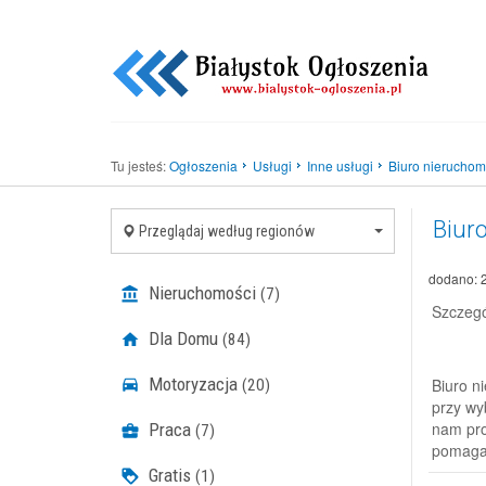
Tu jesteś:
Ogłoszenia
Usługi
Inne usługi
Biuro nieruchomo
Biur
Przeglądaj według regionów
dodano: 
Nieruchomości
(7)
Szczegó
Dla Domu
(84)
Motoryzacja
Biuro n
(20)
przy wy
nam pro
Praca
(7)
pomagam
Gratis
(1)