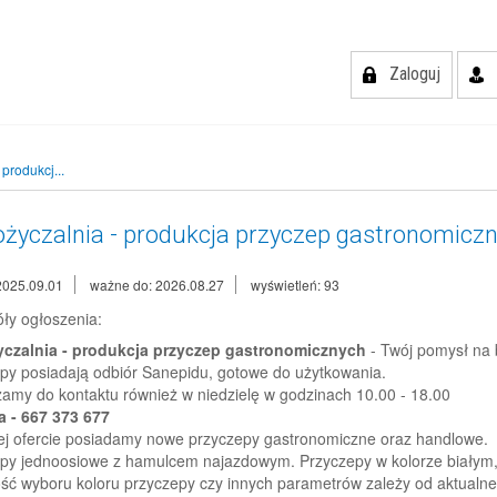
Zaloguj
produkcj...
życzalnia - produkcja przyczep gastronomicz
2025.09.01
ważne do: 2026.08.27
wyświetleń: 93
ły ogłoszenia:
czalnia - produkcja przyczep gastronomicznych
- Twój pomysł na 
py posiadają odbiór Sanepidu, gotowe do użytkowania.
amy do kontaktu również w niedzielę w godzinach 10.00 - 18.00
ia - 667 373 677
j ofercie posiadamy nowe przyczepy gastronomiczne oraz handlowe.
py jednoosiowe z hamulcem najazdowym. Przyczepy w kolorze białym,
ść wyboru koloru przyczepy czy innych parametrów zależy od aktual