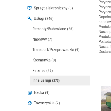
Przycze
Przycze
Sprzęt elektroniczny
(5)
Przycze
Dopełni
Usługi
(346)
handlo
Produkc
Remonty/Budowlane
(28)
Nasze p
Produko
Naprawy
(7)
Posiada
Nasza f
Transport/Przeprowadzki
(9)
Dostarc
Kosmetyka
(0)
Finanse
(29)
Inne usługi
(273)
Nauka
(9)
Towarzyskie
(2)