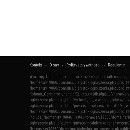
Kontakt
O nas
Polityka prywatności
Regulamin
Warning
: Uncaught exception 'ErrorException' with message '
/home/srv19860/domains/bialystok-ogloszenia.pl/public_h
/home/srv19860/domains/bialystok-ogloszenia.pl/public_h
Kohana_Core::error_handler(2, 'require(db.php)...', '/home/sr
ogloszenia.pl/public_html/without_db_wymiana_linkow/bez_
ogloszenia.pl/public_html/private/templates/akosoft4/views/
/home/srv19860/domains/bialystok-ogloszenia.pl/public_h
include('/home/srv19860/...') #4 /home/srv19860/domains/b
ogloszenia.pl/public_html/private/modules/kohana/system/
/home/srv19860/domains/bialystok-ogloszenia.pl/publ