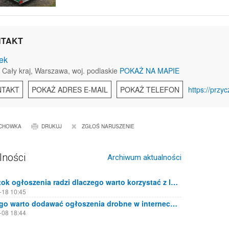
TAKT
ek
 Cały kraj, Warszawa, woj. podlaskie
POKAŻ NA MAPIE
NTAKT
POKAŻ ADRES E-MAIL
POKAŻ TELEFON
https://przy
CHOWKA
DRUKUJ
ZGŁOŚ NARUSZENIE
lności
Archiwum aktualności
Białystok ogłoszenia radzi dlaczego warto korzystać z lokalnych portali ogłoszeniowych
-18 10:45
Dlaczego warto dodawać ogłoszenia drobne w internecie?
-08 18:44