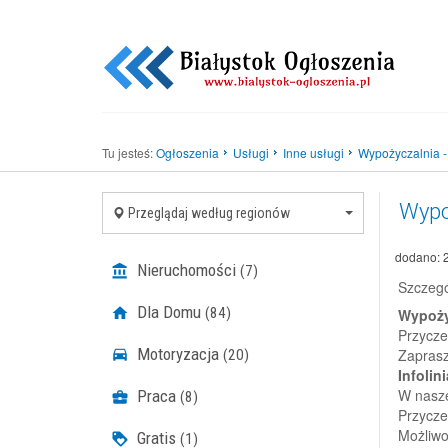
Tu jesteś:
Ogłoszenia
Usługi
Inne usługi
Wypożyczalnia - 
Wypo
Przeglądaj według regionów
dodano: 
Nieruchomości
(7)
Szczegó
Dla Domu
(84)
Wypoży
Przycze
Motoryzacja
Zaprasz
(20)
Infolin
W nasze
Praca
(8)
Przycze
Możliwo
Gratis
(1)