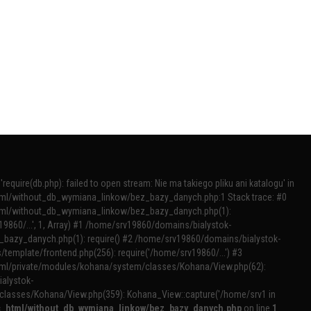
require(db.php): failed to open stream: Nie ma takiego pliku ani katalogu' in
tml/without_db_wymiana_linkow/bez_bazy_danych.php:1 Stack trace: #0
tml/without_db_wymiana_linkow/bez_bazy_danych.php(1):
v19860/...', 1, Array) #1 /home/srv19860/domains/bialystok-
bazy_danych.php(1): require() #2 /home/srv19860/domains/bialystok-
template/frontend.php(256): require('/home/srv19860/...') #3
tml/private/modules/kohana/system/classes/Kohana/View.php(62):
ialystok-
classes/Kohana/View.php(359): Kohana_View::capture('/home/srv1 in
ic_html/without_db_wymiana_linkow/bez_bazy_danych.php
on line
1