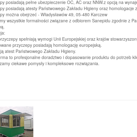
py posiadają pełne ubezpieczenie OC, AC oraz NNW.z opcją na wynaj
py posiadają atesty Państwowego Zakładu Higieny oraz homologacje 
py można obejrzeć - Władysławów 49, 05-480 Karczew
my wszystkie formalności związane z odbiorem Sanepidu zgodnie z Pa
wą.
ja:
rzyczepy spełniają wymogi Unii Europejskiej oraz krajów stowarzyszon
wane przyczepy posiadają homologację europejską.
ją atest Państwowego Zakładu Higieny.
irma to profesjonalne doradztwo i dopasowanie produktu do potrzeb kli
zamy ciekawe pomysły i kompleksowe rozwiązania.