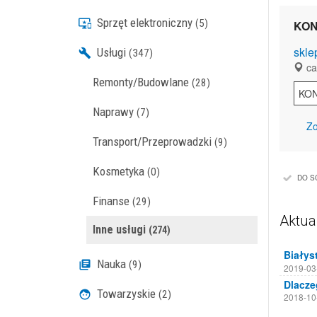
Sprzęt elektroniczny
(5)
KON
skle
Usługi
(347)
cał
Remonty/Budowlane
(28)
KO
Naprawy
(7)
Zo
Transport/Przeprowadzki
(9)
Kosmetyka
(0)
DO S
Finanse
(29)
Aktua
Inne usługi
(274)
Nauka
(9)
2019-03
Towarzyskie
(2)
2018-10