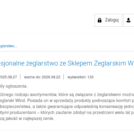
Zaloguj
glarstwo...
esjonalne żeglarstwo ze Sklepem Żeglarskim W
2025.08.27
ważne do: 2026.08.22
wyświetleń: 133
ły ogłoszenia:
różnego rodzaju asortymentów, które są związane z żeglarstwem można
eglarski Wind. Posiada on w sprzedaży produkty podnoszące komfort p
bezpieczeństwa, a także gwarantujące odpowiednią konserwację jednost
tymi producentami – których zaufanie zdobył na przestrzeni wielu lat p
zą jakość w najlepszej cenie.