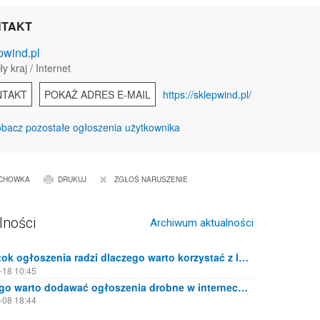
TAKT
pwind.pl
y kraj / Internet
NTAKT
POKAŻ ADRES E-MAIL
https://sklepwind.pl/
bacz pozostałe ogłoszenia użytkownika
CHOWKA
DRUKUJ
ZGŁOŚ NARUSZENIE
lności
Archiwum aktualności
Białystok ogłoszenia radzi dlaczego warto korzystać z lokalnych portali ogłoszeniowych
-18 10:45
Dlaczego warto dodawać ogłoszenia drobne w internecie?
-08 18:44