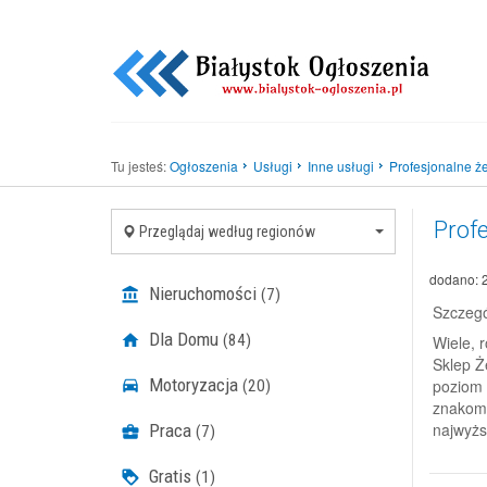
Tu jesteś:
Ogłoszenia
Usługi
Inne usługi
Profesjonalne że
Prof
Przeglądaj według regionów
dodano: 
Nieruchomości
(7)
Szczegó
Dla Domu
(84)
Wiele, 
Sklep Ż
Motoryzacja
poziom 
(20)
znakomi
najwyżs
Praca
(7)
Gratis
(1)