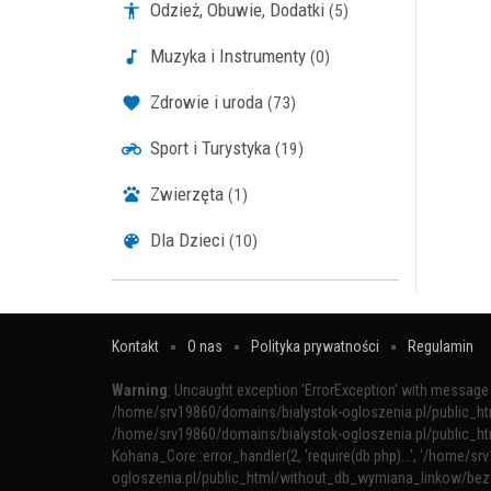
Odzież, Obuwie, Dodatki
(5)
Muzyka i Instrumenty
(0)
Zdrowie i uroda
(73)
Sport i Turystyka
(19)
Zwierzęta
(1)
Dla Dzieci
(10)
Kontakt
O nas
Polityka prywatności
Regulamin
Warning
: Uncaught exception 'ErrorException' with message '
/home/srv19860/domains/bialystok-ogloszenia.pl/public_h
/home/srv19860/domains/bialystok-ogloszenia.pl/public_h
Kohana_Core::error_handler(2, 'require(db.php)...', '/home/sr
ogloszenia.pl/public_html/without_db_wymiana_linkow/bez_