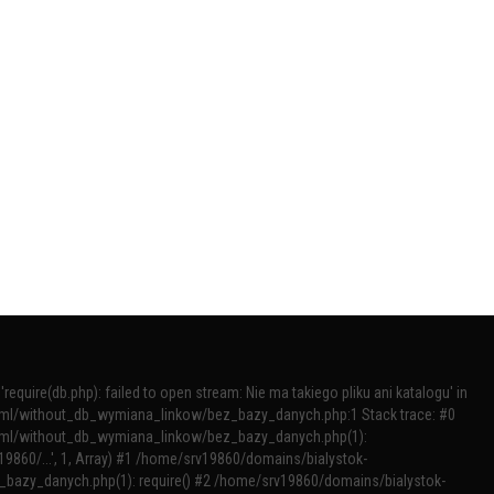
require(db.php): failed to open stream: Nie ma takiego pliku ani katalogu' in
tml/without_db_wymiana_linkow/bez_bazy_danych.php:1 Stack trace: #0
tml/without_db_wymiana_linkow/bez_bazy_danych.php(1):
v19860/...', 1, Array) #1 /home/srv19860/domains/bialystok-
bazy_danych.php(1): require() #2 /home/srv19860/domains/bialystok-