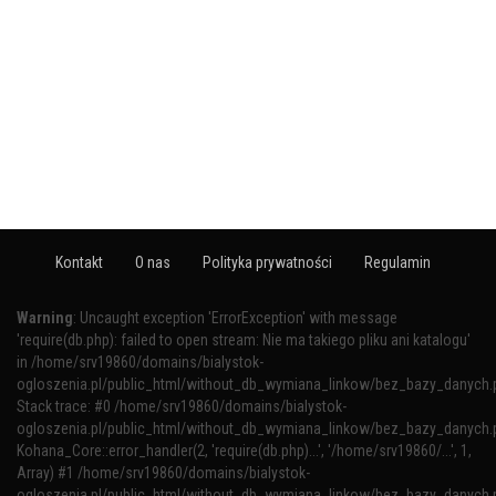
Kontakt
O nas
Polityka prywatności
Regulamin
Warning
: Uncaught exception 'ErrorException' with message
'require(db.php): failed to open stream: Nie ma takiego pliku ani katalogu'
in /home/srv19860/domains/bialystok-
ogloszenia.pl/public_html/without_db_wymiana_linkow/bez_bazy_danych.
Stack trace: #0 /home/srv19860/domains/bialystok-
ogloszenia.pl/public_html/without_db_wymiana_linkow/bez_bazy_danych.p
Kohana_Core::error_handler(2, 'require(db.php)...', '/home/srv19860/...', 1,
Array) #1 /home/srv19860/domains/bialystok-
ogloszenia.pl/public_html/without_db_wymiana_linkow/bez_bazy_danych.p