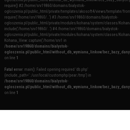
require() #2 /home/srv19860/domains/bialystok-
ogloszenia.pl/public_html/private/templates/akosoft4/views/template/fron
require('/home/srv19860/...') #3 /home/srv19860/domains/bialystok-
ogloszenia.pl/public_html/private/modules/kohana/system/classes/Kohana
include('/home/srv19860/...') #4 /home/srv19860/domains/bialystok-
ogloszenia.pl/public_html/private/modules/kohana/system/classes/Kohan
Kohana_View::capture('/home/srv1 in
/home/srv19860/domains/bialystok-
ogloszenia.pl/public_html/without_db_wymiana_linkow/bez_bazy_dan
on line
1
Fatal error
: main(): Failed opening required 'db.php'
(include_path='.:/usr/local/customphp/pear:/tmp') in
/home/srv19860/domains/bialystok-
ogloszenia.pl/public_html/without_db_wymiana_linkow/bez_bazy_dan
on line
1