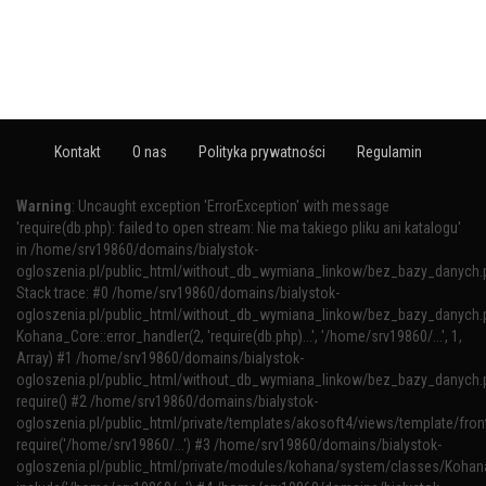
Kontakt
O nas
Polityka prywatności
Regulamin
Warning
: Uncaught exception 'ErrorException' with message
'require(db.php): failed to open stream: Nie ma takiego pliku ani katalogu'
in /home/srv19860/domains/bialystok-
ogloszenia.pl/public_html/without_db_wymiana_linkow/bez_bazy_danych.
Stack trace: #0 /home/srv19860/domains/bialystok-
ogloszenia.pl/public_html/without_db_wymiana_linkow/bez_bazy_danych.p
Kohana_Core::error_handler(2, 'require(db.php)...', '/home/srv19860/...', 1,
Array) #1 /home/srv19860/domains/bialystok-
ogloszenia.pl/public_html/without_db_wymiana_linkow/bez_bazy_danych.p
require() #2 /home/srv19860/domains/bialystok-
ogloszenia.pl/public_html/private/templates/akosoft4/views/template/fron
require('/home/srv19860/...') #3 /home/srv19860/domains/bialystok-
ogloszenia.pl/public_html/private/modules/kohana/system/classes/Kohana