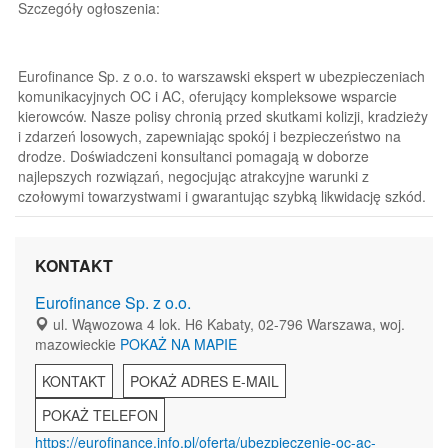
Szczegóły ogłoszenia:
Eurofinance Sp. z o.o. to warszawski ekspert w ubezpieczeniach
komunikacyjnych OC i AC, oferujący kompleksowe wsparcie
kierowców. Nasze polisy chronią przed skutkami kolizji, kradzieży
i zdarzeń losowych, zapewniając spokój i bezpieczeństwo na
drodze. Doświadczeni konsultanci pomagają w doborze
najlepszych rozwiązań, negocjując atrakcyjne warunki z
czołowymi towarzystwami i gwarantując szybką likwidację szkód.
KONTAKT
Eurofinance Sp. z o.o.
ul. Wąwozowa 4 lok. H6 Kabaty, 02-796 Warszawa, woj.
mazowieckie
POKAŻ NA MAPIE
KONTAKT
POKAŻ ADRES E-MAIL
POKAŻ TELEFON
https://eurofinance.info.pl/oferta/ubezpieczenie-oc-ac-