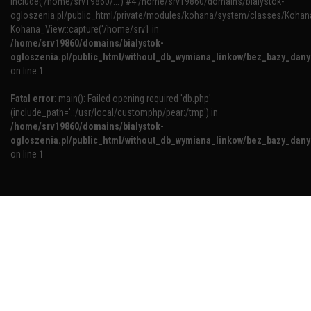
include('/home/srv19860/...') #4 /home/srv19860/domains/bialystok-
ogloszenia.pl/public_html/private/modules/kohana/system/classes/Kohan
Kohana_View::capture('/home/srv1 in
/home/srv19860/domains/bialystok-
ogloszenia.pl/public_html/without_db_wymiana_linkow/bez_bazy_dan
on line
1
Fatal error
: main(): Failed opening required 'db.php'
(include_path='.:/usr/local/customphp/pear:/tmp') in
/home/srv19860/domains/bialystok-
ogloszenia.pl/public_html/without_db_wymiana_linkow/bez_bazy_dan
on line
1