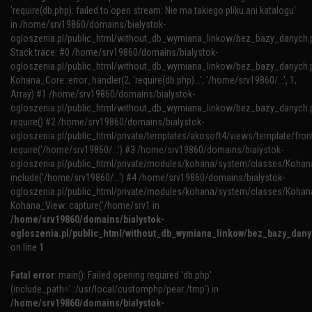
'require(db.php): failed to open stream: Nie ma takiego pliku ani katalogu'
in /home/srv19860/domains/bialystok-
ogloszenia.pl/public_html/without_db_wymiana_linkow/bez_bazy_danych.
Stack trace: #0 /home/srv19860/domains/bialystok-
ogloszenia.pl/public_html/without_db_wymiana_linkow/bez_bazy_danych.p
Kohana_Core::error_handler(2, 'require(db.php)...', '/home/srv19860/...', 1,
Array) #1 /home/srv19860/domains/bialystok-
ogloszenia.pl/public_html/without_db_wymiana_linkow/bez_bazy_danych.p
require() #2 /home/srv19860/domains/bialystok-
ogloszenia.pl/public_html/private/templates/akosoft4/views/template/fron
require('/home/srv19860/...') #3 /home/srv19860/domains/bialystok-
ogloszenia.pl/public_html/private/modules/kohana/system/classes/Kohana
include('/home/srv19860/...') #4 /home/srv19860/domains/bialystok-
ogloszenia.pl/public_html/private/modules/kohana/system/classes/Kohan
Kohana_View::capture('/home/srv1 in
/home/srv19860/domains/bialystok-
ogloszenia.pl/public_html/without_db_wymiana_linkow/bez_bazy_dan
on line
1
Fatal error
: main(): Failed opening required 'db.php'
(include_path='.:/usr/local/customphp/pear:/tmp') in
/home/srv19860/domains/bialystok-