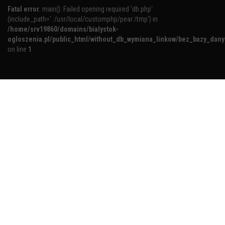
Fatal error
: main(): Failed opening required 'db.php'
(include_path='.:/usr/local/customphp/pear:/tmp') in
/home/srv19860/domains/bialystok-
ogloszenia.pl/public_html/without_db_wymiana_linkow/bez_bazy_dan
on line
1