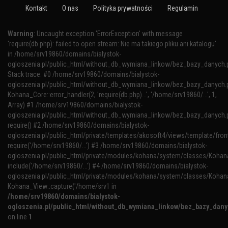
Kontakt
O nas
Polityka prywatności
Regulamin
Warning
: Uncaught exception 'ErrorException' with message
'require(db.php): failed to open stream: Nie ma takiego pliku ani katalogu'
in /home/srv19860/domains/bialystok-
ogloszenia.pl/public_html/without_db_wymiana_linkow/bez_bazy_danych.
Stack trace: #0 /home/srv19860/domains/bialystok-
ogloszenia.pl/public_html/without_db_wymiana_linkow/bez_bazy_danych.p
Kohana_Core::error_handler(2, 'require(db.php)...', '/home/srv19860/...', 1,
Array) #1 /home/srv19860/domains/bialystok-
ogloszenia.pl/public_html/without_db_wymiana_linkow/bez_bazy_danych.p
require() #2 /home/srv19860/domains/bialystok-
ogloszenia.pl/public_html/private/templates/akosoft4/views/template/fron
require('/home/srv19860/...') #3 /home/srv19860/domains/bialystok-
ogloszenia.pl/public_html/private/modules/kohana/system/classes/Kohana
include('/home/srv19860/...') #4 /home/srv19860/domains/bialystok-
ogloszenia.pl/public_html/private/modules/kohana/system/classes/Kohan
Kohana_View::capture('/home/srv1 in
/home/srv19860/domains/bialystok-
ogloszenia.pl/public_html/without_db_wymiana_linkow/bez_bazy_dan
on line
1