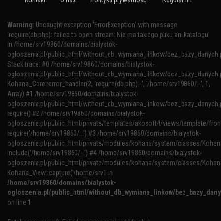
Kontakt
O nas
Polityka prywatności
Regulamin
Warning
: Uncaught exception 'ErrorException' with message
'require(db.php): failed to open stream: Nie ma takiego pliku ani katalogu'
in /home/srv19860/domains/bialystok-
ogloszenia.pl/public_html/without_db_wymiana_linkow/bez_bazy_danych.
Stack trace: #0 /home/srv19860/domains/bialystok-
ogloszenia.pl/public_html/without_db_wymiana_linkow/bez_bazy_danych.p
Kohana_Core::error_handler(2, 'require(db.php)...', '/home/srv19860/...', 1,
Array) #1 /home/srv19860/domains/bialystok-
ogloszenia.pl/public_html/without_db_wymiana_linkow/bez_bazy_danych.p
require() #2 /home/srv19860/domains/bialystok-
ogloszenia.pl/public_html/private/templates/akosoft4/views/template/fron
require('/home/srv19860/...') #3 /home/srv19860/domains/bialystok-
ogloszenia.pl/public_html/private/modules/kohana/system/classes/Kohana
include('/home/srv19860/...') #4 /home/srv19860/domains/bialystok-
ogloszenia.pl/public_html/private/modules/kohana/system/classes/Kohan
Kohana_View::capture('/home/srv1 in
/home/srv19860/domains/bialystok-
ogloszenia.pl/public_html/without_db_wymiana_linkow/bez_bazy_dan
on line
1