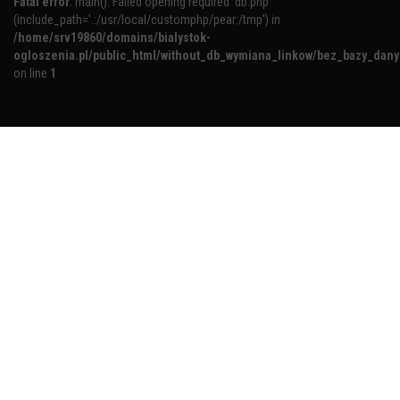
Fatal error
: main(): Failed opening required 'db.php'
(include_path='.:/usr/local/customphp/pear:/tmp') in
/home/srv19860/domains/bialystok-
ogloszenia.pl/public_html/without_db_wymiana_linkow/bez_bazy_dan
on line
1