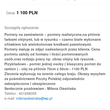
1 100
PLN
Cena:
Szczegóły ogłoszenia:
Portrety na zamówienie – portrety realistyczne,na płótnie
farbami olejnymi, lub w rysunku – czarno białe wykonane
ołówkiem lub wielokolorowe kredkami pastelowymi.
Portrety maluję ze zdjęć nadesłanych przez klienta. Cena
portretu zależy od formatu i ilości portretowanych
osób,oraz rodzaju pracy np. obraz olejny lub rysunek .
Przykładowo - portret jednej osoby ( klasyczny portret do
ramion ) - olej na płótnie 70cm x 50cm - 1100 PLN
Zlecenia wykonuję na terenie całego kraju. Obrazy wysyłam
za pośrednictwem Poczty Polskiej odpowiednio
zabezpieczone i ubezpieczone
Serdecznie pozdrawiam : Milena Olesińska
Telefon : 601698355
e-mail:
milenaolesinska@wp.pl