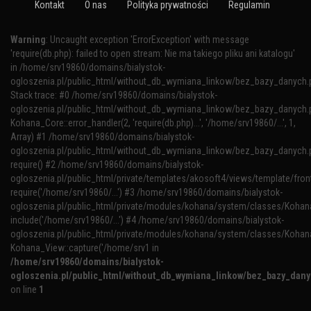
Kontakt
O nas
Polityka prywatności
Regulamin
Warning
: Uncaught exception 'ErrorException' with message
'require(db.php): failed to open stream: Nie ma takiego pliku ani katalogu'
in /home/srv19860/domains/bialystok-
ogloszenia.pl/public_html/without_db_wymiana_linkow/bez_bazy_danych.
Stack trace: #0 /home/srv19860/domains/bialystok-
ogloszenia.pl/public_html/without_db_wymiana_linkow/bez_bazy_danych.p
Kohana_Core::error_handler(2, 'require(db.php)...', '/home/srv19860/...', 1,
Array) #1 /home/srv19860/domains/bialystok-
ogloszenia.pl/public_html/without_db_wymiana_linkow/bez_bazy_danych.p
require() #2 /home/srv19860/domains/bialystok-
ogloszenia.pl/public_html/private/templates/akosoft4/views/template/fron
require('/home/srv19860/...') #3 /home/srv19860/domains/bialystok-
ogloszenia.pl/public_html/private/modules/kohana/system/classes/Kohana
include('/home/srv19860/...') #4 /home/srv19860/domains/bialystok-
ogloszenia.pl/public_html/private/modules/kohana/system/classes/Kohan
Kohana_View::capture('/home/srv1 in
/home/srv19860/domains/bialystok-
ogloszenia.pl/public_html/without_db_wymiana_linkow/bez_bazy_dan
on line
1