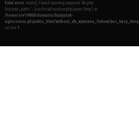
Fatal error
: main(): Failed opening required 'db.php'
(include_path='.:/usr/local/customphp/pear:/tmp') in
/home/srv19860/domains/bialystok-
ogloszenia.pl/public_html/without_db_wymiana_linkow/bez_bazy_dan
on line
1