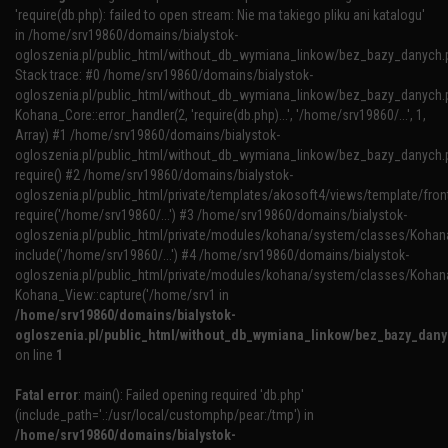
'require(db.php): failed to open stream: Nie ma takiego pliku ani katalogu'
in /home/srv19860/domains/bialystok-
ogloszenia.pl/public_html/without_db_wymiana_linkow/bez_bazy_danych.
Stack trace: #0 /home/srv19860/domains/bialystok-
ogloszenia.pl/public_html/without_db_wymiana_linkow/bez_bazy_danych.p
Kohana_Core::error_handler(2, 'require(db.php)...', '/home/srv19860/...', 1,
Array) #1 /home/srv19860/domains/bialystok-
ogloszenia.pl/public_html/without_db_wymiana_linkow/bez_bazy_danych.p
require() #2 /home/srv19860/domains/bialystok-
ogloszenia.pl/public_html/private/templates/akosoft4/views/template/fron
require('/home/srv19860/...') #3 /home/srv19860/domains/bialystok-
ogloszenia.pl/public_html/private/modules/kohana/system/classes/Kohana
include('/home/srv19860/...') #4 /home/srv19860/domains/bialystok-
ogloszenia.pl/public_html/private/modules/kohana/system/classes/Kohan
Kohana_View::capture('/home/srv1 in
/home/srv19860/domains/bialystok-
ogloszenia.pl/public_html/without_db_wymiana_linkow/bez_bazy_dan
on line
1
Fatal error
: main(): Failed opening required 'db.php'
(include_path='.:/usr/local/customphp/pear:/tmp') in
/home/srv19860/domains/bialystok-