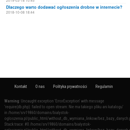
2019-03-18 10:45
Dlaczego warto dodawać ogłoszenia drobne w internecie?
2018-10-08 18:44
Kontakt
O nas
Polityka prywatności
Regulamin
Warning
: Uncaught exception 'ErrorException' with message
'require(db.php): failed to open stream: Nie ma takiego pliku ani katalogu'
in /home/srv19860/domains/bialystok-
ogloszenia.pl/public_html/without_db_wymiana_linkow/bez_bazy_danych.
Stack trace: #0 /home/srv19860/domains/bialystok-