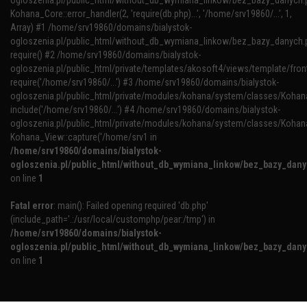
ogloszenia.pl/public_html/without_db_wymiana_linkow/bez_bazy_danych.p
Kohana_Core::error_handler(2, 'require(db.php)...', '/home/srv19860/...', 1,
Array) #1 /home/srv19860/domains/bialystok-
ogloszenia.pl/public_html/without_db_wymiana_linkow/bez_bazy_danych.p
require() #2 /home/srv19860/domains/bialystok-
ogloszenia.pl/public_html/private/templates/akosoft4/views/template/fron
require('/home/srv19860/...') #3 /home/srv19860/domains/bialystok-
ogloszenia.pl/public_html/private/modules/kohana/system/classes/Kohana
include('/home/srv19860/...') #4 /home/srv19860/domains/bialystok-
ogloszenia.pl/public_html/private/modules/kohana/system/classes/Kohan
Kohana_View::capture('/home/srv1 in
/home/srv19860/domains/bialystok-
ogloszenia.pl/public_html/without_db_wymiana_linkow/bez_bazy_dan
on line
1
Fatal error
: main(): Failed opening required 'db.php'
(include_path='.:/usr/local/customphp/pear:/tmp') in
/home/srv19860/domains/bialystok-
ogloszenia.pl/public_html/without_db_wymiana_linkow/bez_bazy_dan
on line
1