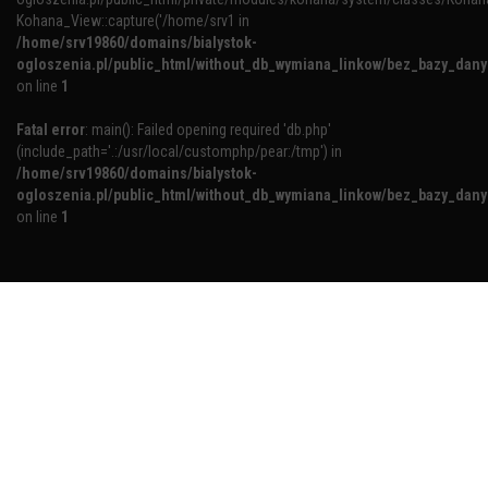
Kohana_View::capture('/home/srv1 in
/home/srv19860/domains/bialystok-
ogloszenia.pl/public_html/without_db_wymiana_linkow/bez_bazy_dan
on line
1
Fatal error
: main(): Failed opening required 'db.php'
(include_path='.:/usr/local/customphp/pear:/tmp') in
/home/srv19860/domains/bialystok-
ogloszenia.pl/public_html/without_db_wymiana_linkow/bez_bazy_dan
on line
1