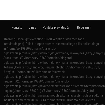
Kontakt
O nas
Polityka prywatności
Regulamin
Warning
: Uncaught exception 'ErrorException' with message
'require(db.php): failed to open stream: Nie ma takiego pliku ani katalogu'
in /home/srv19860/domains/bialystok-
ogloszenia.pl/public_html/without_db_wymiana_linkow/bez_bazy_danych.
Stack trace: #0 /home/srv19860/domains/bialystok-
ogloszenia.pl/public_html/without_db_wymiana_linkow/bez_bazy_danych.p
Kohana_Core::error_handler(2, 'require(db.php)...', '/home/srv19860/...', 1,
Array) #1 /home/srv19860/domains/bialystok-
ogloszenia.pl/public_html/without_db_wymiana_linkow/bez_bazy_danych.p
require() #2 /home/srv19860/domains/bialystok-
ogloszenia.pl/public_html/private/templates/akosoft4/views/template/fron
require('/home/srv19860/...') #3 /home/srv19860/domains/bialystok-
ogloszenia.pl/public_html/private/modules/kohana/system/classes/Kohana
include('/home/srv19860/...') #4 /home/srv19860/domains/bialystok-
ogloszenia.pl/public_html/private/modules/kohana/system/classes/Kohan