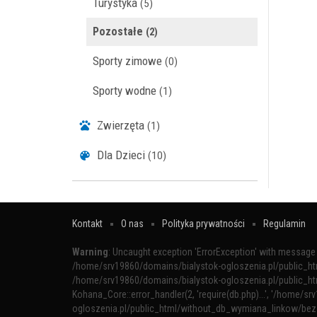
Turystyka
(5)
Pozostałe
(2)
Sporty zimowe
(0)
Sporty wodne
(1)
Zwierzęta
(1)
Dla Dzieci
(10)
Kontakt
O nas
Polityka prywatności
Regulamin
Warning
: Uncaught exception 'ErrorException' with message '
/home/srv19860/domains/bialystok-ogloszenia.pl/public_h
/home/srv19860/domains/bialystok-ogloszenia.pl/public_h
Kohana_Core::error_handler(2, 'require(db.php)...', '/home/sr
ogloszenia.pl/public_html/without_db_wymiana_linkow/bez_