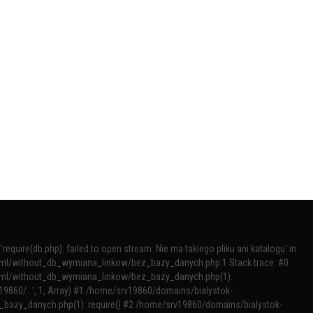
require(db.php): failed to open stream: Nie ma takiego pliku ani katalogu' in
tml/without_db_wymiana_linkow/bez_bazy_danych.php:1 Stack trace: #0
tml/without_db_wymiana_linkow/bez_bazy_danych.php(1):
v19860/...', 1, Array) #1 /home/srv19860/domains/bialystok-
bazy_danych.php(1): require() #2 /home/srv19860/domains/bialystok-