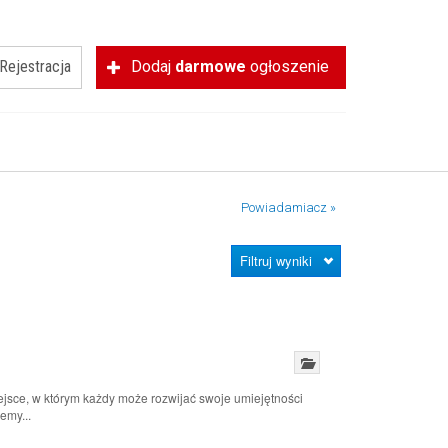
Rejestracja
Dodaj
darmowe
ogłoszenie
Powiadamiacz »
Filtruj wyniki
jsce, w którym każdy może rozwijać swoje umiejętności
emy...