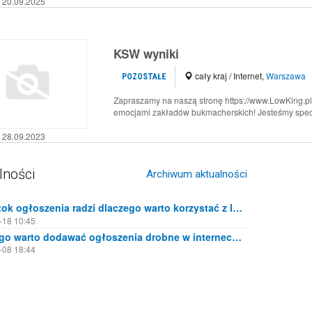
20.09.2025
KSW wyniki
cały kraj / Internet
,
Warszawa
POZOSTAŁE
Zapraszamy na naszą stronę https://www.LowKing.pl -
emocjami zakładów bukmacherskich! Jesteśmy specja
28.09.2023
lności
Archiwum aktualności
Białystok ogłoszenia radzi dlaczego warto korzystać z lokalnych portali ogłoszeniowych
-18 10:45
Dlaczego warto dodawać ogłoszenia drobne w internecie?
-08 18:44