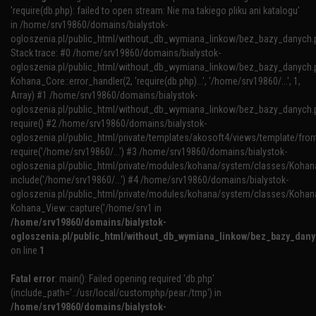
'require(db.php): failed to open stream: Nie ma takiego pliku ani katalogu'
in /home/srv19860/domains/bialystok-
ogloszenia.pl/public_html/without_db_wymiana_linkow/bez_bazy_danych.
Stack trace: #0 /home/srv19860/domains/bialystok-
ogloszenia.pl/public_html/without_db_wymiana_linkow/bez_bazy_danych.p
Kohana_Core::error_handler(2, 'require(db.php)...', '/home/srv19860/...', 1,
Array) #1 /home/srv19860/domains/bialystok-
ogloszenia.pl/public_html/without_db_wymiana_linkow/bez_bazy_danych.p
require() #2 /home/srv19860/domains/bialystok-
ogloszenia.pl/public_html/private/templates/akosoft4/views/template/fron
require('/home/srv19860/...') #3 /home/srv19860/domains/bialystok-
ogloszenia.pl/public_html/private/modules/kohana/system/classes/Kohana
include('/home/srv19860/...') #4 /home/srv19860/domains/bialystok-
ogloszenia.pl/public_html/private/modules/kohana/system/classes/Kohan
Kohana_View::capture('/home/srv1 in
/home/srv19860/domains/bialystok-
ogloszenia.pl/public_html/without_db_wymiana_linkow/bez_bazy_dan
on line
1
Fatal error
: main(): Failed opening required 'db.php'
(include_path='.:/usr/local/customphp/pear:/tmp') in
/home/srv19860/domains/bialystok-